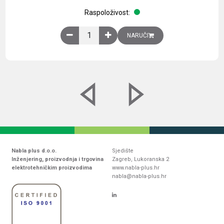
Raspoloživost:
Obična montažna ploča V1000xŠ800mm, galvaniz
NARUČI
Nabla plus d.o.o.
Sjedište
Inženjering, proizvodnja i trgovina
Zagreb, Lukoranska 2
elektrotehničkim proizvodima
www.nabla-plus.hr
nabla@nabla-plus.hr