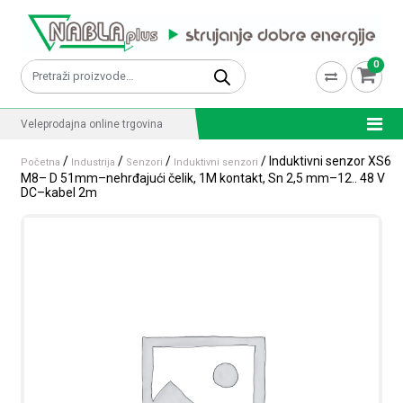
Skip to content
0
Pretraži:
Veleprodajna online trgovina
/
/
/
/ Induktivni senzor XS6
Početna
Industrija
Senzori
Induktivni senzori
M8– D 51mm–nehrđajući čelik, 1M kontakt, Sn 2,5 mm–12.. 48 V
DC–kabel 2m