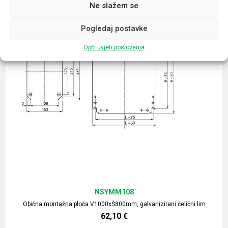
Ne slažem se
Pogledaj postavke
Opći uvjeti poslovanja
NSYMM108
Obična montažna ploča V1000xŠ800mm, galvanizirani čelični lim
62,10
€