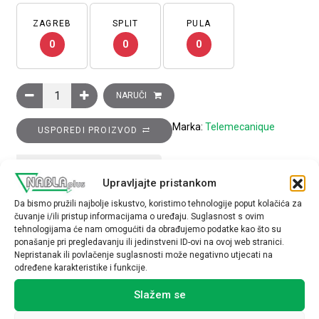
ZAGREB
SPLIT
PULA
0
0
0
Induktivni senzor XS6 M8– D 51mm–nehrđajući čelik, 1M kont
NARUČI
Marka:
Telemecanique
USPOREDI PROIZVOD
TEHNIČKE SPECIFIKACIJE
Upravljajte pristankom
Da bismo pružili najbolje iskustvo, koristimo tehnologije poput kolačića za
čuvanje i/ili pristup informacijama o uređaju. Suglasnost s ovim
tehnologijama će nam omogućiti da obrađujemo podatke kao što su
ponašanje pri pregledavanju ili jedinstveni ID-ovi na ovoj web stranici.
Nepristanak ili povlačenje suglasnosti može negativno utjecati na
određene karakteristike i funkcije.
Povezani proizvodi
Slažem se