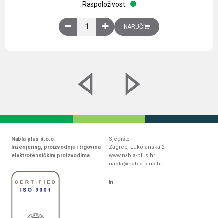
Raspoloživost:
Obična montažna ploča V1000xŠ800mm, galvaniz
NARUČI
Nabla plus d.o.o.
Sjedište
Inženjering, proizvodnja i trgovina
Zagreb, Lukoranska 2
elektrotehničkim proizvodima
www.nabla-plus.hr
nabla@nabla-plus.hr