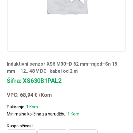
Induktivni senzor XS6 M30–D 62 mm–mjed–Sn 15
mm – 12.. 48 V DC–kabel od 2 m
Šifra: XS630B1PAL2
VPC:
68,94
€
/Kom
Pakiranje:
1 Kom
Minimalna količina za narudžbu:
1 Kom
Raspoloživost