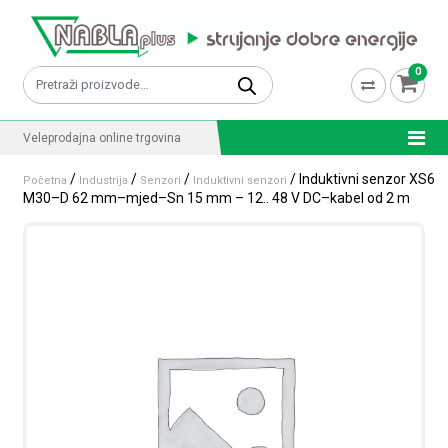
Skip to content
0
Pretraži:
Veleprodajna online trgovina
/
/
/
/ Induktivni senzor XS6
Početna
Industrija
Senzori
Induktivni senzori
M30–D 62 mm–mjed–Sn 15 mm – 12.. 48 V DC–kabel od 2 m