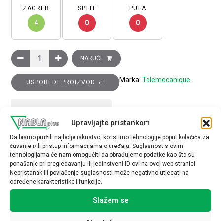
ZAGREB
SPLIT
PULA
4
0
0
Induktivni senzor XS6 M30–D 62 mm–mjed–Sn 15 mm - 12.. 48
NARUČI
Marka:
Telemecanique
USPOREDI PROIZVOD
TEHNIČKE SPECIFIKACIJE
Upravljajte pristankom
Da bismo pružili najbolje iskustvo, koristimo tehnologije poput kolačića za
čuvanje i/ili pristup informacijama o uređaju. Suglasnost s ovim
tehnologijama će nam omogućiti da obrađujemo podatke kao što su
ponašanje pri pregledavanju ili jedinstveni ID-ovi na ovoj web stranici.
Nepristanak ili povlačenje suglasnosti može negativno utjecati na
određene karakteristike i funkcije.
Povezani proizvodi
Slažem se