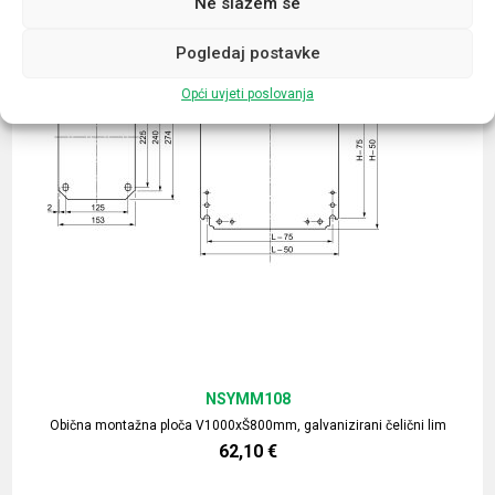
Ne slažem se
Pogledaj postavke
Opći uvjeti poslovanja
NSYMM108
Obična montažna ploča V1000xŠ800mm, galvanizirani čelični lim
62,10
€