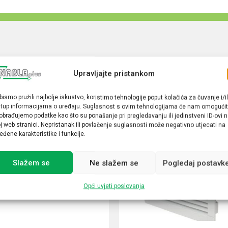
Upravljajte pristankom
bismo pružili najbolje iskustvo, koristimo tehnologije poput kolačića za čuvanje i/il
stup informacijama o uređaju. Suglasnost s ovim tehnologijama će nam omogućit
obrađujemo podatke kao što su ponašanje pri pregledavanju ili jedinstveni ID-ovi 
j web stranici. Nepristanak ili povlačenje suglasnosti može negativno utjecati na
eđene karakteristike i funkcije.
Slažem se
Ne slažem se
Pogledaj postavk
Opći uvjeti poslovanja