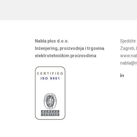
Nabla plus d.o.o.
Sjedišt
Inženjering, proizvodnja i trgovina
Zagreb, 
elektrotehničkim proizvodima
www.nab
nabla@na