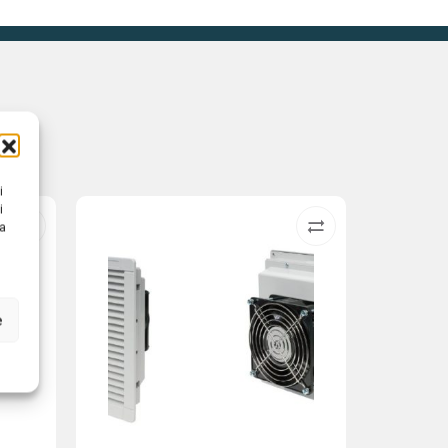
i
i
na
e