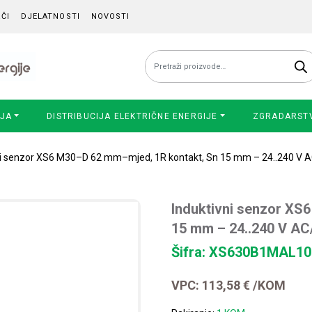
ČI
DJELATNOSTI
NOVOSTI
Pretraži:
IJA
DISTRIBUCIJA ELEKTRIČNE ENERGIJE
ZGRADARST
ni senzor XS6 M30–D 62 mm–mjed, 1R kontakt, Sn 15 mm – 24..240 V 
Induktivni senzor XS
15 mm – 24..240 V AC
Šifra: XS630B1MAL10
VPC:
113,58
€
/KOM