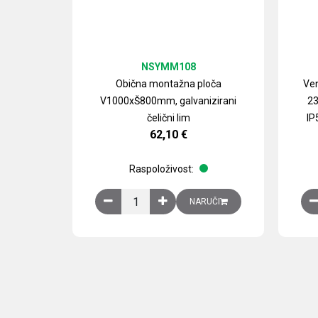
NSYMM108
Obična montažna ploča
Ven
V1000xŠ800mm, galvanizirani
23
čelični lim
IP
62,10
€
Raspoloživost:
Obična montažna ploča V1000xŠ800mm, galvan
NARUČI