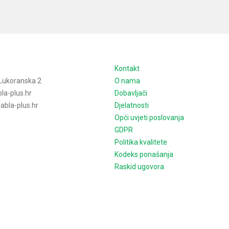
e
Kontakt
Lukoranska 2
O nama
la-plus.hr
Dobavljači
bla-plus.hr
Djelatnosti
Opći uvjeti poslovanja
GDPR
Politika kvalitete
Kodeks ponašanja
Raskid ugovora