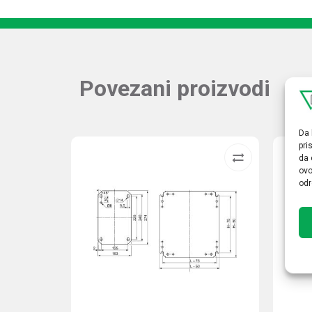
Povezani proizvodi
Da 
pri
da 
ovo
odr