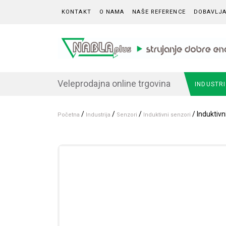
Skip to content
KONTAKT
O NAMA
NAŠE REFERENCE
DOBAVLJA
Veleprodajna online trgovina
INDUSTR
/
/
/
/ Induktiv
Početna
Industrija
Senzori
Induktivni senzori