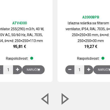
A2000BPB
ATV4300
Izlazna rešetka sa filterom
tilator 255(290) m3/h, 40 W,
ventilator, IP54, RAL 7035, š×
0V AC, 50/60 Hz, RAL 7035,
250×250×30 mm, š×v×d:
54, š×v×d: 250×250×113 mm
250×250×30 mm
95,81
€
19,27
€
Raspoloživost:
Raspoloživost:
izirani čelični lim količina
Ventilator 255(290) m3/h, 40 W, 230V AC, 50/60 Hz, RAL 7035, IP54,
Izlazna rešetka sa fil
NARUČI
NARUČI