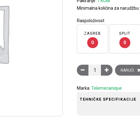
Pakiranje:
1 KOM
Minimalna količina za narudžbu
Raspoloživost
ZAGREB
SPLIT
0
0
Induktivni senzor XS6 M3
NARUČI
Marka:
Telemecanique
TEHNIČKE SPECIFIKACIJE