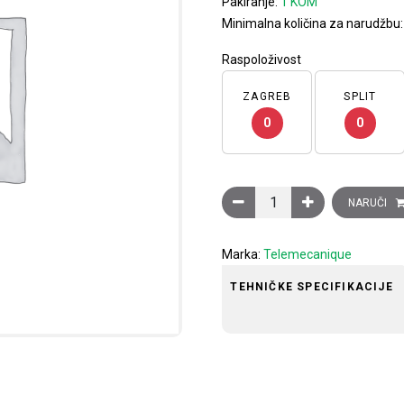
Pakiranje:
1 KOM
Minimalna količina za narudžbu
Raspoloživost
ZAGREB
SPLIT
0
0
Induktivni senzor XS6 M3
NARUČI
Marka:
Telemecanique
TEHNIČKE SPECIFIKACIJE