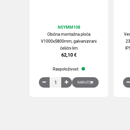
NSYMM108
Obična montažna ploča
Ven
V1000xŠ800mm, galvanizirani
23
čelični lim
IP
62,10
€
Raspoloživost:
Obična montažna ploča V1000xŠ800mm, galvan
NARUČI