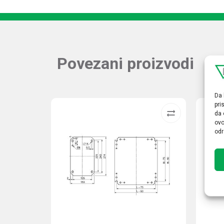
Povezani proizvodi
Da 
pri
da 
ovo
odr