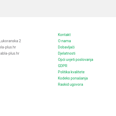
e
Kontakt
Lukoranska 2
O nama
la-plus.hr
Dobavljači
bla-plus.hr
Djelatnosti
Opći uvjeti poslovanja
GDPR
Politika kvalitete
Kodeks ponašanja
Raskid ugovora