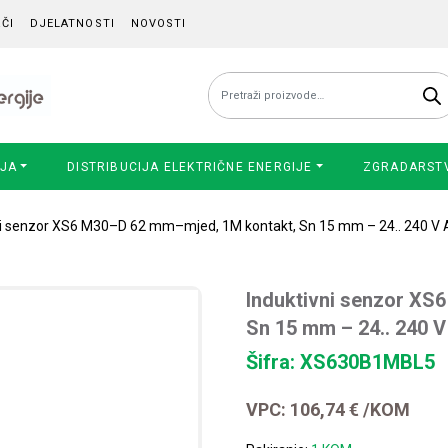
ČI
DJELATNOSTI
NOVOSTI
Pretraži:
IJA
DISTRIBUCIJA ELEKTRIČNE ENERGIJE
ZGRADARST
ni senzor XS6 M30–D 62 mm–mjed, 1M kontakt, Sn 15 mm – 24.. 240 V
Induktivni senzor XS
Sn 15 mm – 24.. 240 
Šifra: XS630B1MBL5
VPC:
106,74
€
/KOM