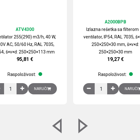
A2000BPB
ATV4300
Izlazna rešetka sa filterom
tilator 255(290) m3/h, 40 W,
ventilator, IP54, RAL 7035, š×
0V AC, 50/60 Hz, RAL 7035,
250×250×30 mm, š×v×d:
54, š×v×d: 250×250×113 mm
250×250×30 mm
95,81
€
19,27
€
Raspoloživost:
Raspoloživost:
izirani čelični lim količina
Ventilator 255(290) m3/h, 40 W, 230V AC, 50/60 Hz, RAL 7035, IP54,
Izlazna rešetka sa fil
NARUČI
NARUČI