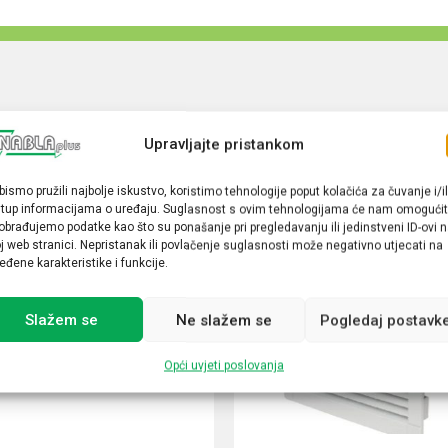
Upravljajte pristankom
bismo pružili najbolje iskustvo, koristimo tehnologije poput kolačića za čuvanje i/il
stup informacijama o uređaju. Suglasnost s ovim tehnologijama će nam omogućit
obrađujemo podatke kao što su ponašanje pri pregledavanju ili jedinstveni ID-ovi 
j web stranici. Nepristanak ili povlačenje suglasnosti može negativno utjecati na
eđene karakteristike i funkcije.
Slažem se
Ne slažem se
Pogledaj postavk
Opći uvjeti poslovanja