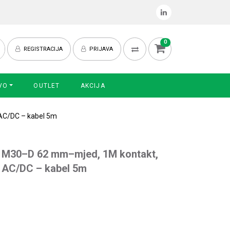
0
REGISTRACIJA
PRIJAVA
VO
OUTLET
AKCIJA
 AC/DC – kabel 5m
6 M30–D 62 mm–mjed, 1M kontakt,
V AC/DC – kabel 5m