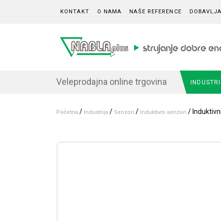
Skip to content
KONTAKT
O NAMA
NAŠE REFERENCE
DOBAVLJA
Veleprodajna online trgovina
INDUSTR
/
/
/
/ Induktiv
Početna
Industrija
Senzori
Induktivni senzori