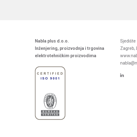
Nabla plus d.o.o.
Sjedišt
Inženjering, proizvodnja i trgovina
Zagreb, 
elektrotehničkim proizvodima
www.nab
nabla@na