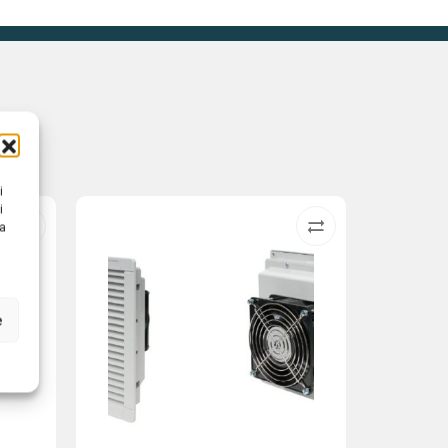
i
i
na
e