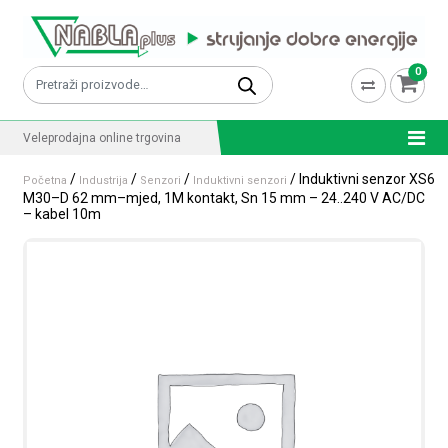
Skip to content
0
Pretraži:
Veleprodajna online trgovina
/
/
/
/ Induktivni senzor XS6
Početna
Industrija
Senzori
Induktivni senzori
M30–D 62 mm–mjed, 1M kontakt, Sn 15 mm – 24..240 V AC/DC
– kabel 10m