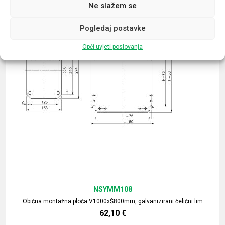
Ne slažem se
Pogledaj postavke
Opći uvjeti poslovanja
NSYMM108
Obična montažna ploča V1000xŠ800mm, galvanizirani čelični lim
62,10
€