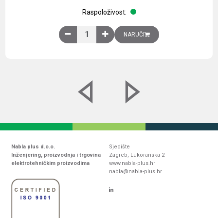
Raspoloživost:
Obična montažna ploča V1000xŠ800mm, galvaniz
NARUČI
Nabla plus d.o.o.
Sjedište
Inženjering, proizvodnja i trgovina
Zagreb, Lukoranska 2
elektrotehničkim proizvodima
www.nabla-plus.hr
nabla@nabla-plus.hr