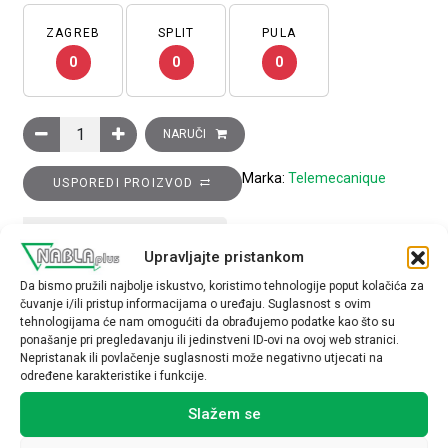
ZAGREB
SPLIT
PULA
0
0
0
Induktivni senzor XS6 M30–D 62 mm–mjed, 1M kontakt, Sn 15
NARUČI
Marka:
Telemecanique
USPOREDI PROIZVOD
TEHNIČKE SPECIFIKACIJE
Upravljajte pristankom
Da bismo pružili najbolje iskustvo, koristimo tehnologije poput kolačića za
čuvanje i/ili pristup informacijama o uređaju. Suglasnost s ovim
tehnologijama će nam omogućiti da obrađujemo podatke kao što su
ponašanje pri pregledavanju ili jedinstveni ID-ovi na ovoj web stranici.
Nepristanak ili povlačenje suglasnosti može negativno utjecati na
određene karakteristike i funkcije.
Povezani proizvodi
Slažem se