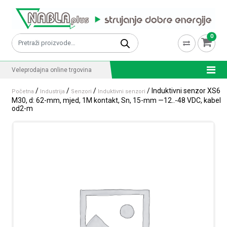
Skip to content
0
Pretraži:
Veleprodajna online trgovina
/
/
/
/ Induktivni senzor XS6
Početna
Industrija
Senzori
Induktivni senzori
M30, d: 62-mm, mjed, 1M kontakt, Sn, 15-mm —12..-48 VDC, kabel
od2-m