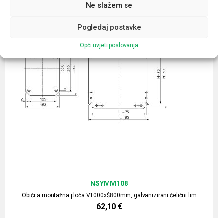
Ne slažem se
Pogledaj postavke
Opći uvjeti poslovanja
NSYMM108
Obična montažna ploča V1000xŠ800mm, galvanizirani čelični lim
62,10
€