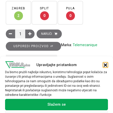
ZAGREB
SPLIT
PULA
2
0
0
Induktivni senzor XS6 M30, d: 62-mm, mjed, 1M kontakt, Sn, 1
NARUČI
Marka:
Telemecanique
USPOREDI PROIZVOD
TEHNIČKE SPECIFIKACIJE
Upravljajte pristankom
Da bismo pružili najbolje iskustvo, koristimo tehnologije poput kolačića za
čuvanje i/ili pristup informacijama o uređaju. Suglasnost s ovim
tehnologijama će nam omogućiti da obrađujemo podatke kao što su
ponašanje pri pregledavanju ili jedinstveni ID-ovi na ovoj web stranici.
Nepristanak ili povlačenje suglasnosti može negativno utjecati na
određene karakteristike i funkcije.
Povezani proizvodi
Slažem se