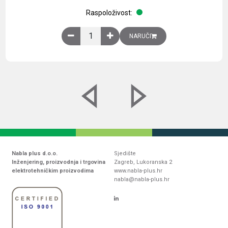
Raspoloživost:
Obična montažna ploča V1000xŠ800mm, galvaniz
NARUČI
Nabla plus d.o.o.
Sjedište
Inženjering, proizvodnja i trgovina
Zagreb, Lukoranska 2
elektrotehničkim proizvodima
www.nabla-plus.hr
nabla@nabla-plus.hr