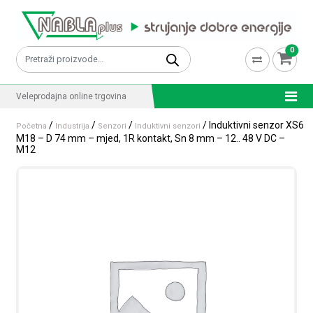
Skip to content
0
Pretraži:
Veleprodajna online trgovina
/
/
/
/ Induktivni senzor XS6
Početna
Industrija
Senzori
Induktivni senzori
M18 – D 74 mm – mjed, 1R kontakt, Sn 8 mm – 12.. 48 V DC –
M12