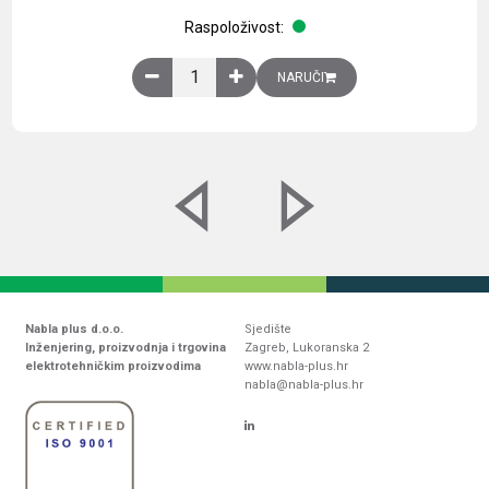
Raspoloživost:
Obična montažna ploča V1000xŠ800mm, galvaniz
NARUČI
Nabla plus d.o.o.
Sjedište
Inženjering, proizvodnja i trgovina
Zagreb, Lukoranska 2
elektrotehničkim proizvodima
www.nabla-plus.hr
nabla@nabla-plus.hr