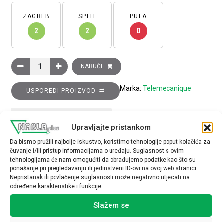
ZAGREB
SPLIT
PULA
2
2
0
Induktivni senzor XS6 M18 – D 74 mm – mjed, 1R kontakt, Sn 8
NARUČI
Marka:
Telemecanique
USPOREDI PROIZVOD
TEHNIČKE SPECIFIKACIJE
Upravljajte pristankom
Da bismo pružili najbolje iskustvo, koristimo tehnologije poput kolačića za
čuvanje i/ili pristup informacijama o uređaju. Suglasnost s ovim
tehnologijama će nam omogućiti da obrađujemo podatke kao što su
ponašanje pri pregledavanju ili jedinstveni ID-ovi na ovoj web stranici.
Nepristanak ili povlačenje suglasnosti može negativno utjecati na
određene karakteristike i funkcije.
Povezani proizvodi
Slažem se