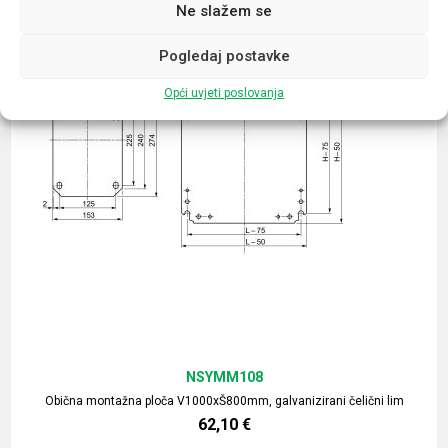
Ne slažem se
Pogledaj postavke
Opći uvjeti poslovanja
NSYMM108
Obična montažna ploča V1000xŠ800mm, galvanizirani čelični lim
62,10
€