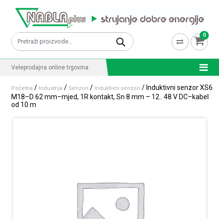
Skip to content
0
Pretraži:
Veleprodajna online trgovina
/
/
/
/ Induktivni senzor XS6
Početna
Industrija
Senzori
Induktivni senzori
M18–D 62 mm–mjed, 1R kontakt, Sn 8 mm – 12.. 48 V DC–kabel
od 10 m