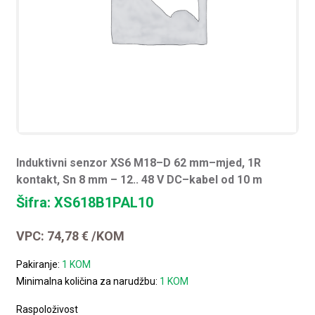
Induktivni senzor XS6 M18–D 62 mm–mjed, 1R
kontakt, Sn 8 mm – 12.. 48 V DC–kabel od 10 m
Šifra: XS618B1PAL10
VPC:
74,78
€
/KOM
Pakiranje:
1 KOM
Minimalna količina za narudžbu:
1 KOM
Raspoloživost