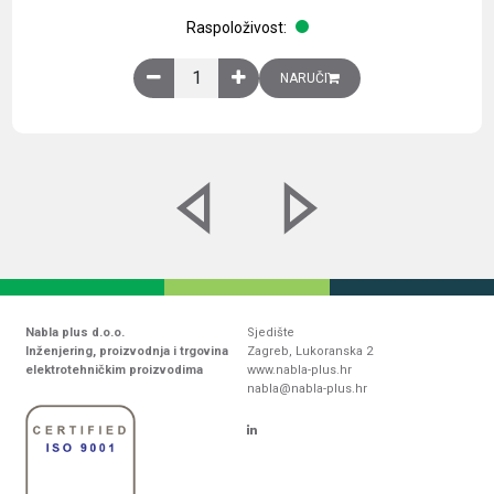
Raspoloživost:
Obična montažna ploča V1000xŠ800mm, galvaniz
NARUČI
Nabla plus d.o.o.
Sjedište
Inženjering, proizvodnja i trgovina
Zagreb, Lukoranska 2
elektrotehničkim proizvodima
www.nabla-plus.hr
nabla@nabla-plus.hr