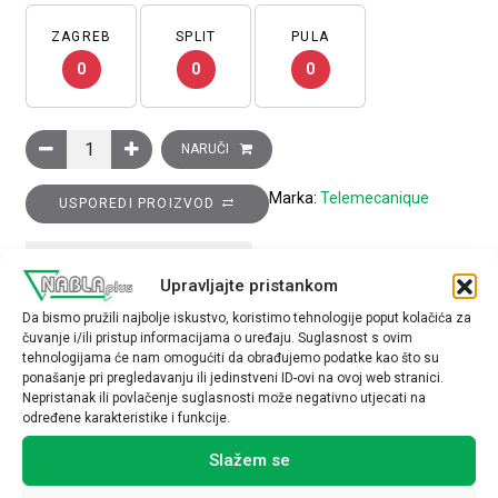
ZAGREB
SPLIT
PULA
0
0
0
Induktivni senzor XS6 M18–D 62 mm–mjed, 1R kontakt, Sn 8 m
NARUČI
Marka:
Telemecanique
USPOREDI PROIZVOD
TEHNIČKE SPECIFIKACIJE
Upravljajte pristankom
Da bismo pružili najbolje iskustvo, koristimo tehnologije poput kolačića za
čuvanje i/ili pristup informacijama o uređaju. Suglasnost s ovim
tehnologijama će nam omogućiti da obrađujemo podatke kao što su
ponašanje pri pregledavanju ili jedinstveni ID-ovi na ovoj web stranici.
Nepristanak ili povlačenje suglasnosti može negativno utjecati na
određene karakteristike i funkcije.
Povezani proizvodi
Slažem se