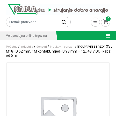
Skip to content
0
Pretraži:
Veleprodajna online trgovina
/
/
/
/ Induktivni senzor XS6
Početna
Industrija
Senzori
Induktivni senzori
M18–D 62 mm, 1M kontakt, mjed–Sn 8 mm – 12.. 48 V DC–kabel
od 5 m