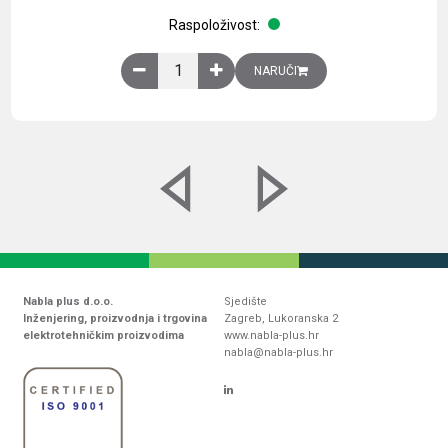
Raspoloživost:
Obična montažna ploča V1000xŠ800mm, galvaniz
NARUČI
Nabla plus d.o.o.
Sjedište
Inženjering, proizvodnja i trgovina
Zagreb, Lukoranska 2
elektrotehničkim proizvodima
www.nabla-plus.hr
nabla@nabla-plus.hr