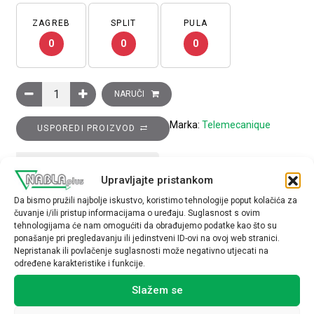
ZAGREB
SPLIT
PULA
0
0
0
Induktivni senzor XS6 M18–D 62 mm, 1M kontakt, mjed–Sn 8 m
NARUČI
Marka:
Telemecanique
USPOREDI PROIZVOD
TEHNIČKE SPECIFIKACIJE
Upravljajte pristankom
Da bismo pružili najbolje iskustvo, koristimo tehnologije poput kolačića za
čuvanje i/ili pristup informacijama o uređaju. Suglasnost s ovim
tehnologijama će nam omogućiti da obrađujemo podatke kao što su
ponašanje pri pregledavanju ili jedinstveni ID-ovi na ovoj web stranici.
Nepristanak ili povlačenje suglasnosti može negativno utjecati na
određene karakteristike i funkcije.
Povezani proizvodi
Slažem se