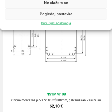
Ne slažem se
Pogledaj postavke
Opći uvjeti poslovanja
NSYMM108
Obična montažna ploča V1000xŠ800mm, galvanizirani čelični lim
62,10
€