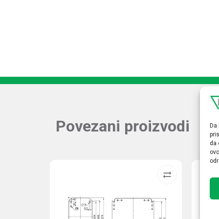
Povezani proizvodi
Da 
pri
da 
ovo
odr