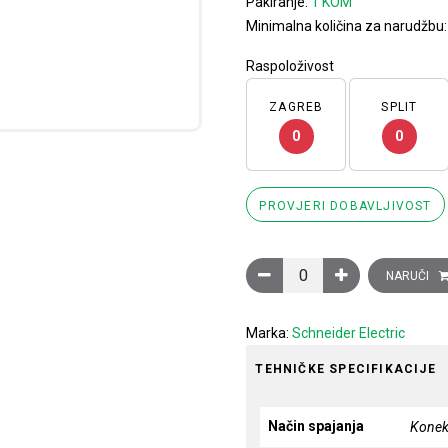
Pakiranje:
1 KOM
Minimalna količina za narudžbu
Raspoloživost
ZAGREB
SPLIT
0
0
PROVJERI DOBAVLJIVOST
Induktivni senzor XS6 M12
NARUČI
Marka:
Schneider Electric
TEHNIČKE SPECIFIKACIJE
Način spajanja
Konek