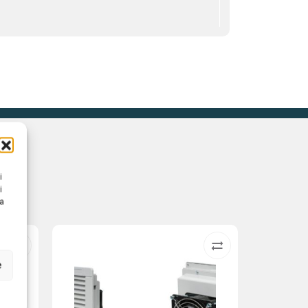
i
i
na
e