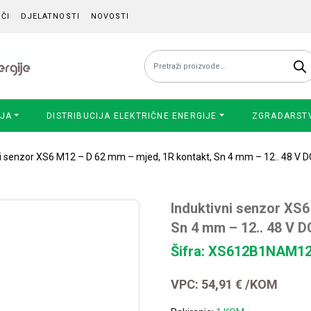
ČI
DJELATNOSTI
NOVOSTI
Pretraži:
IJA
DISTRIBUCIJA ELEKTRIČNE ENERGIJE
ZGRADARST
ni senzor XS6 M12 – D 62 mm – mjed, 1R kontakt, Sn 4 mm – 12.. 48 V 
Induktivni senzor XS6
Sn 4 mm – 12.. 48 V 
Šifra: XS612B1NAM1
VPC:
54,91
€
/KOM