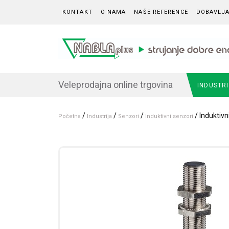
Skip to content
KONTAKT
O NAMA
NAŠE REFERENCE
DOBAVLJA
Veleprodajna online trgovina
INDUSTR
/
/
/
/ Induktiv
Početna
Industrija
Senzori
Induktivni senzori