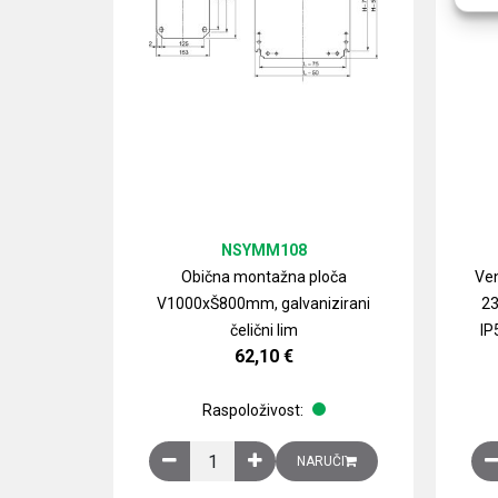
NSYMM108
Obična montažna ploča
Ven
V1000xŠ800mm, galvanizirani
23
čelični lim
IP
62,10
€
Raspoloživost:
Obična montažna ploča V1000xŠ800mm, galvan
NARUČI