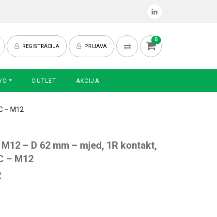
0
REGISTRACIJA
PRIJAVA
VO
OUTLET
AKCIJA
DC – M12
 M12 – D 62 mm – mjed, 1R kontakt,
DC – M12
2