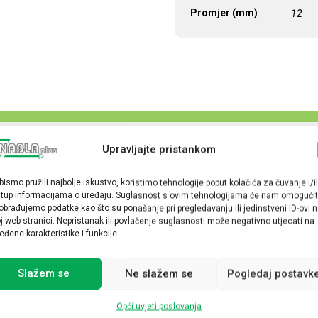
Promjer (mm)
12
Upravljajte pristankom
bismo pružili najbolje iskustvo, koristimo tehnologije poput kolačića za čuvanje i/il
stup informacijama o uređaju. Suglasnost s ovim tehnologijama će nam omogućit
obrađujemo podatke kao što su ponašanje pri pregledavanju ili jedinstveni ID-ovi 
j web stranici. Nepristanak ili povlačenje suglasnosti može negativno utjecati na
eđene karakteristike i funkcije.
Slažem se
Ne slažem se
Pogledaj postavk
Opći uvjeti poslovanja