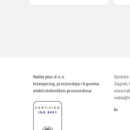
Nabla plus d.o.o.
Sjedišt
Inženjering, proizvodnja i trgovina
Zagreb, 
elektrotehničkim proizvodima
www.nab
nabla@na