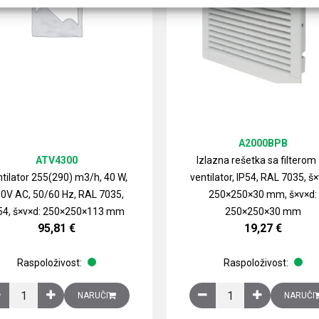
A2000BPB
ATV4300
Izlazna rešetka sa filterom
tilator 255(290) m3/h, 40 W,
ventilator, IP54, RAL 7035, š×
0V AC, 50/60 Hz, RAL 7035,
250×250×30 mm, š×v×d:
54, š×v×d: 250×250×113 mm
250×250×30 mm
95,81
€
19,27
€
Raspoloživost:
Raspoloživost:
izirani čelični lim količina
Ventilator 255(290) m3/h, 40 W, 230V AC, 50/60 Hz, RAL 7035, IP54,
Izlazna rešetka sa fil
NARUČI
NARUČI