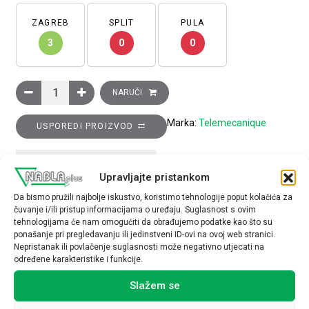
ZAGREB
SPLIT
PULA
3
0
0
Induktivni senzor XS6 M12–D 53 mm–mjed, 1R kontakt, Sn 4 
NARUČI
Marka:
Telemecanique
USPOREDI PROIZVOD
TEHNIČKE SPECIFIKACIJE
Upravljajte pristankom
Da bismo pružili najbolje iskustvo, koristimo tehnologije poput kolačića za
čuvanje i/ili pristup informacijama o uređaju. Suglasnost s ovim
tehnologijama će nam omogućiti da obrađujemo podatke kao što su
ponašanje pri pregledavanju ili jedinstveni ID-ovi na ovoj web stranici.
Nepristanak ili povlačenje suglasnosti može negativno utjecati na
određene karakteristike i funkcije.
Povezani proizvodi
Slažem se