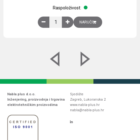
Raspoloživost:
Obična montažna ploča V1000xŠ800mm, galvaniz
NARUČI
Nabla plus d.o.o.
Sjedište
Inženjering, proizvodnja i trgovina
Zagreb, Lukoranska 2
elektrotehničkim proizvodima
www.nabla-plus.hr
nabla@nabla-plus.hr