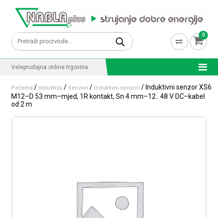
Skip to content
0
Pretraži:
Veleprodajna online trgovina
/
/
/
/ Induktivni senzor XS6
Početna
Industrija
Senzori
Induktivni senzori
M12–D 53 mm–mjed, 1R kontakt, Sn 4 mm–12.. 48 V DC–kabel
od 2 m