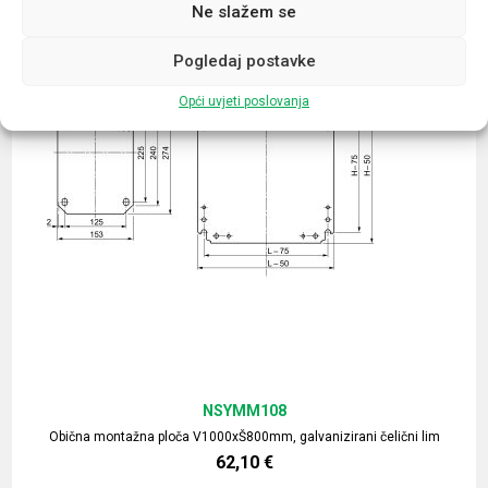
Ne slažem se
Pogledaj postavke
Opći uvjeti poslovanja
NSYMM108
Obična montažna ploča V1000xŠ800mm, galvanizirani čelični lim
62,10
€