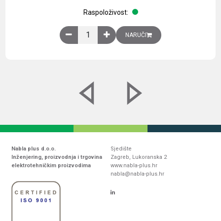
Raspoloživost:
Obična montažna ploča V1000xŠ800mm, galvaniz
NARUČI
Nabla plus d.o.o.
Sjedište
Inženjering, proizvodnja i trgovina
Zagreb, Lukoranska 2
elektrotehničkim proizvodima
www.nabla-plus.hr
nabla@nabla-plus.hr