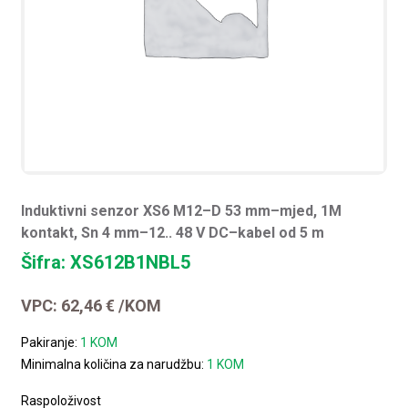
Induktivni senzor XS6 M12–D 53 mm–mjed, 1M
kontakt, Sn 4 mm–12.. 48 V DC–kabel od 5 m
Šifra: XS612B1NBL5
VPC:
62,46
€
/KOM
Pakiranje:
1 KOM
Minimalna količina za narudžbu:
1 KOM
Raspoloživost