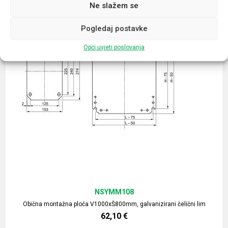
Ne slažem se
Pogledaj postavke
Opći uvjeti poslovanja
NSYMM108
Obična montažna ploča V1000xŠ800mm, galvanizirani čelični lim
62,10
€