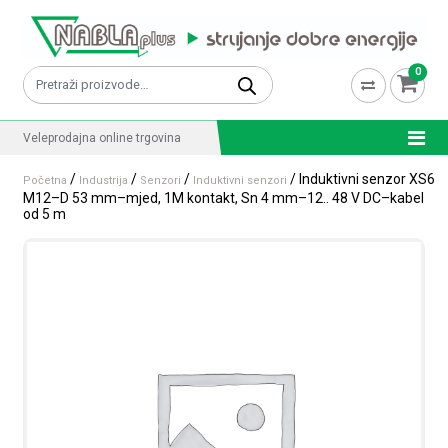
Skip to content
0
Pretraži:
Veleprodajna online trgovina
/
/
/
/ Induktivni senzor XS6
Početna
Industrija
Senzori
Induktivni senzori
M12–D 53 mm–mjed, 1M kontakt, Sn 4 mm–12.. 48 V DC–kabel
od 5 m