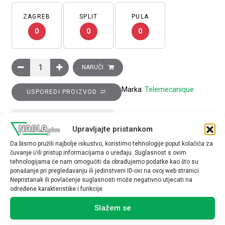
ZAGREB
SPLIT
PULA
0
0
0
Induktivni senzor XS6 M12–D 53 mm–mjed, 1M kontakt, Sn 4 
NARUČI
Marka:
Telemecanique
USPOREDI PROIZVOD
TEHNIČKE SPECIFIKACIJE
Upravljajte pristankom
Da bismo pružili najbolje iskustvo, koristimo tehnologije poput kolačića za
čuvanje i/ili pristup informacijama o uređaju. Suglasnost s ovim
tehnologijama će nam omogućiti da obrađujemo podatke kao što su
ponašanje pri pregledavanju ili jedinstveni ID-ovi na ovoj web stranici.
Nepristanak ili povlačenje suglasnosti može negativno utjecati na
određene karakteristike i funkcije.
Povezani proizvodi
Slažem se