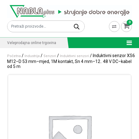
Skip to content
0
Pretraži:
Veleprodajna online trgovina
/
/
/
/ Induktivni senzor XS6
Početna
Industrija
Senzori
Induktivni senzori
M12–D 53 mm–mjed, 1M kontakt, Sn 4 mm–12.. 48 V DC–kabel
od 5 m