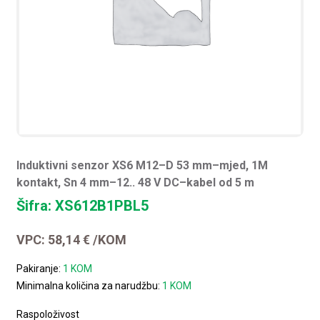
Induktivni senzor XS6 M12–D 53 mm–mjed, 1M
kontakt, Sn 4 mm–12.. 48 V DC–kabel od 5 m
Šifra: XS612B1PBL5
VPC:
58,14
€
/KOM
Pakiranje:
1 KOM
Minimalna količina za narudžbu:
1 KOM
Raspoloživost