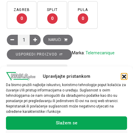
ZAGREB
SPLIT
PULA
0
0
0
Induktivni senzor XS6 M12–D 53 mm–mjed, 1M kontakt, Sn 4 
NARUČI
Marka:
Telemecanique
USPOREDI PROIZVOD
TEHNIČKE SPECIFIKACIJE
Upravljajte pristankom
Da bismo pružili najbolje iskustvo, koristimo tehnologije poput kolačića za
čuvanje i/ili pristup informacijama o uređaju. Suglasnost s ovim
tehnologijama će nam omogućiti da obrađujemo podatke kao što su
ponašanje pri pregledavanju ili jedinstveni ID-ovi na ovoj web stranici.
Nepristanak ili povlačenje suglasnosti može negativno utjecati na
određene karakteristike i funkcije.
Povezani proizvodi
Slažem se