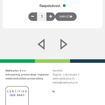
Raspoloživost:
Obična montažna ploča V1000xŠ800mm, galvaniz
NARUČI
Nabla plus d.o.o.
Sjedište
Inženjering, proizvodnja i trgovina
Zagreb, Lukoranska 2
elektrotehničkim proizvodima
www.nabla-plus.hr
nabla@nabla-plus.hr