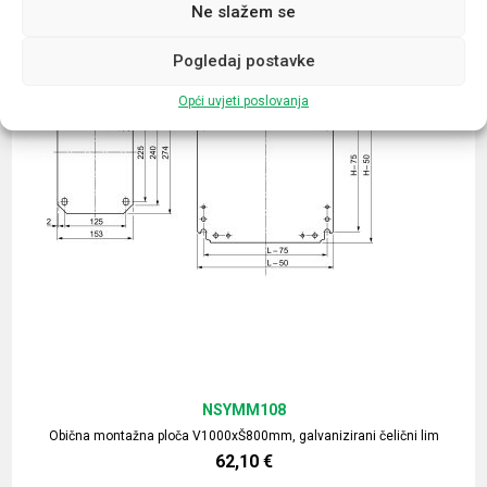
Ne slažem se
Pogledaj postavke
Opći uvjeti poslovanja
NSYMM108
Obična montažna ploča V1000xŠ800mm, galvanizirani čelični lim
62,10
€