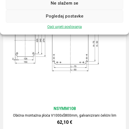
Ne slažem se
Pogledaj postavke
Opći uvjeti poslovanja
NSYMM108
Obična montažna ploča V1000xŠ800mm, galvanizirani čelični lim
62,10
€