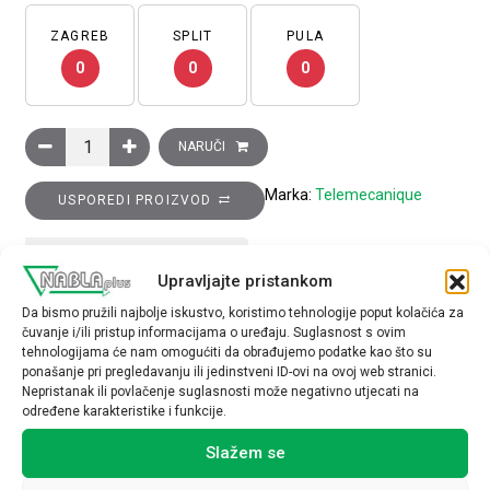
ZAGREB
SPLIT
PULA
0
0
0
Induktivni senzor XS6 M12–D 53 mm–mjed, 1M kontakt, Sn 4 
NARUČI
Marka:
Telemecanique
USPOREDI PROIZVOD
TEHNIČKE SPECIFIKACIJE
Upravljajte pristankom
Da bismo pružili najbolje iskustvo, koristimo tehnologije poput kolačića za
čuvanje i/ili pristup informacijama o uređaju. Suglasnost s ovim
tehnologijama će nam omogućiti da obrađujemo podatke kao što su
ponašanje pri pregledavanju ili jedinstveni ID-ovi na ovoj web stranici.
Nepristanak ili povlačenje suglasnosti može negativno utjecati na
određene karakteristike i funkcije.
Povezani proizvodi
Slažem se