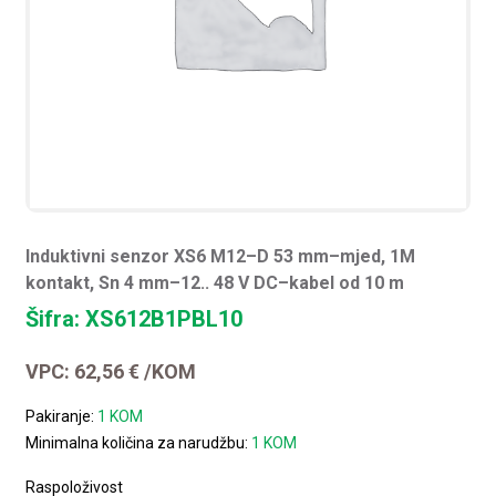
Induktivni senzor XS6 M12–D 53 mm–mjed, 1M
kontakt, Sn 4 mm–12.. 48 V DC–kabel od 10 m
Šifra: XS612B1PBL10
VPC:
62,56
€
/KOM
Pakiranje:
1 KOM
Minimalna količina za narudžbu:
1 KOM
Raspoloživost