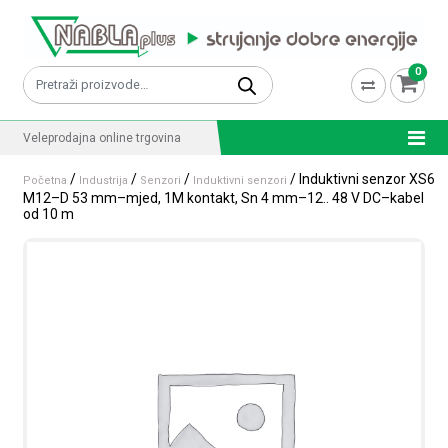
Skip to content
0
Pretraži:
Veleprodajna online trgovina
/
/
/
/ Induktivni senzor XS6
Početna
Industrija
Senzori
Induktivni senzori
M12–D 53 mm–mjed, 1M kontakt, Sn 4 mm–12.. 48 V DC–kabel
od 10 m