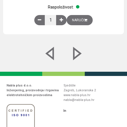
Raspoloživost:
Obična montažna ploča V1000xŠ800mm, galvaniz
NARUČI
Nabla plus d.o.o.
Sjedište
Inženjering, proizvodnja i trgovina
Zagreb, Lukoranska 2
elektrotehničkim proizvodima
www.nabla-plus.hr
nabla@nabla-plus.hr