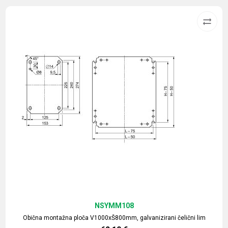
NSYMM108
Obična montažna ploča V1000xŠ800mm, galvanizirani čelični lim