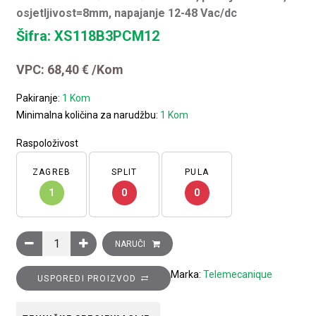
osjetljivost=8mm, napajanje 12-48 Vac/dc
Šifra: XS118B3PCM12
VPC:
68,40
€
/Kom
Pakiranje:
1 Kom
Minimalna količina za narudžbu:
1 Kom
Raspoloživost
ZAGREB
SPLIT
PULA
1
0
0
Induktivni davač cilindrični metalni, promjer=18mm, osjetljiv
NARUČI
Marka:
Telemecanique
USPOREDI PROIZVOD