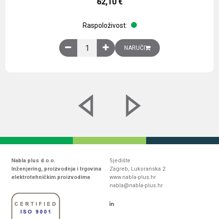
62,10
€
Raspoloživost:
Obična montažna ploča V1000xŠ800mm, galvaniz
NARUČI
Nabla plus d.o.o.
Sjedište
Inženjering, proizvodnja i trgovina
Zagreb, Lukoranska 2
elektrotehničkim proizvodima
www.nabla-plus.hr
nabla@nabla-plus.hr