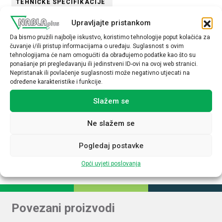
TEHNIČKE SPECIFIKACIJE
Upravljajte pristankom
Promjer (mm)
Da bismo pružili najbolje iskustvo, koristimo tehnologije poput kolačića za
18
čuvanje i/ili pristup informacijama o uređaju. Suglasnost s ovim
tehnologijama će nam omogućiti da obrađujemo podatke kao što su
Osjetljivost
ponašanje pri pregledavanju ili jedinstveni ID-ovi na ovoj web stranici.
Nepristanak ili povlačenje suglasnosti može negativno utjecati na
8mm
određene karakteristike i funkcije.
Način spajanja
Slažem se
PNP
Ne slažem se
Napon
12-24VDC
Pogledaj postavke
Opći uvjeti poslovanja
Povezani proizvodi