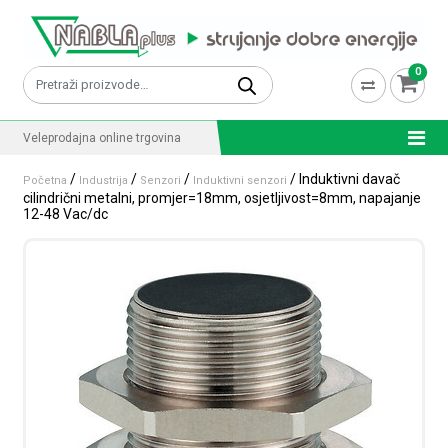
Skip to content
0
Pretraži:
Veleprodajna online trgovina
/
/
/
/ Induktivni davač
Početna
Industrija
Senzori
Induktivni senzori
cilindrični metalni, promjer=18mm, osjetljivost=8mm, napajanje
12-48 Vac/dc