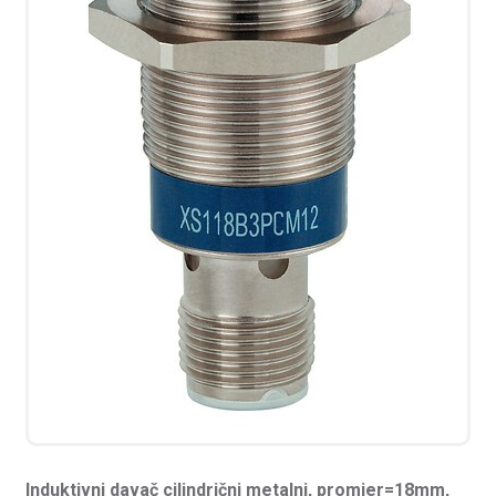
Induktivni davač cilindrični metalni, promjer=18mm,