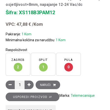
osjetljivost=8mm, napajanje 12-24 Vac/dc
Šifra: XS118B3PAM12
VPC:
47,88
€
/Kom
Pakiranje:
1 Kom
Minimalna količina za narudžbu:
1 Kom
Raspoloživost
ZAGREB
SPLIT
PULA
2
1
0
Induktivni davač cilindrični metalni, promjer=18mm, osjetljiv
NARUČI
Marka:
Telemecanique
USPOREDI PROIZVOD