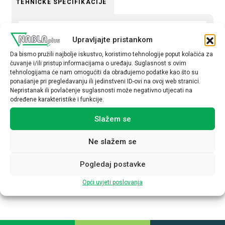
TEHNIČKE SPECIFIKACIJE
Promjer (mm)
Upravljajte pristankom
18
Da bismo pružili najbolje iskustvo, koristimo tehnologije poput kolačića za
Osjetljivost
čuvanje i/ili pristup informacijama o uređaju. Suglasnost s ovim
tehnologijama će nam omogućiti da obrađujemo podatke kao što su
8mm
ponašanje pri pregledavanju ili jedinstveni ID-ovi na ovoj web stranici.
Nepristanak ili povlačenje suglasnosti može negativno utjecati na
Funkcija
određene karakteristike i funkcije.
1R
Slažem se
Način spajanja
Ne slažem se
PNP
Napon
Pogledaj postavke
12-24VDC
Opći uvjeti poslovanja