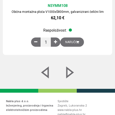
NSYMM108
Obična montažna ploča V1000xŠ800mm, galvanizirani čelični lim
62,10
€
Raspoloživost:
Obična montažna ploča V1000xŠ800mm, galvaniz
NARUČI
Nabla plus d.o.o.
Sjedište
Inženjering, proizvodnja i trgovina
Zagreb, Lukoranska 2
elektrotehničkim proizvodima
www.nabla-plus.hr
nabla@nabla-plus.hr