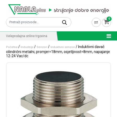
Skip to content
0
Pretraži:
Veleprodajna online trgovina
/
/
/
/ Induktivni davač
Početna
Industrija
Senzori
Induktivni senzori
cilindrični metalni, promjer=18mm, osjetljivost=8mm, napajanje
12-24 Vac/dc