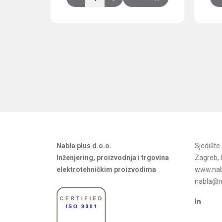
Nabla plus d.o.o.
Sjedišt
Inženjering, proizvodnja i trgovina
Zagreb, 
elektrotehničkim proizvodima
www.nab
nabla@na