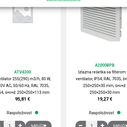
A2000BPB
ATV4300
Izlazna rešetka sa filterom
tilator 255(290) m3/h, 40 W,
ventilator, IP54, RAL 7035, š×
0V AC, 50/60 Hz, RAL 7035,
250×250×30 mm, š×v×d:
54, š×v×d: 250×250×113 mm
250×250×30 mm
95,81
€
19,27
€
Raspoloživost:
Raspoloživost:
izirani čelični lim količina
Ventilator 255(290) m3/h, 40 W, 230V AC, 50/60 Hz, RAL 7035, IP54,
Izlazna rešetka sa fil
NARUČI
NARUČI