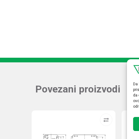
Da 
Povezani proizvodi
pri
da 
ovo
odr