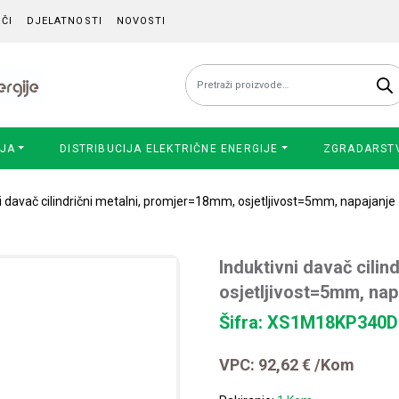
ČI
DJELATNOSTI
NOVOSTI
Pretraži:
IJA
DISTRIBUCIJA ELEKTRIČNE ENERGIJE
ZGRADARST
ni davač cilindrični metalni, promjer=18mm, osjetljivost=5mm, napajanj
Induktivni davač cili
osjetljivost=5mm, nap
Šifra: XS1M18KP340D
VPC:
92,62
€
/Kom