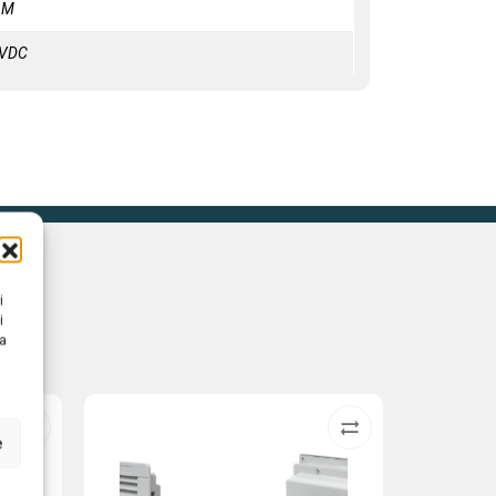
 1M
4VDC
i
i
na
e