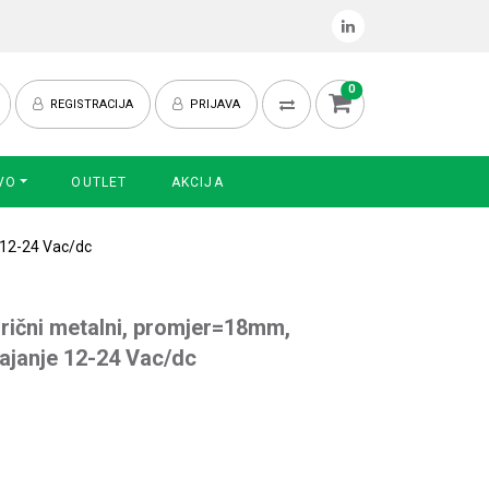
0
REGISTRACIJA
PRIJAVA
VO
OUTLET
AKCIJA
e 12-24 Vac/dc
ndrični metalni, promjer=18mm,
ajanje 12-24 Vac/dc