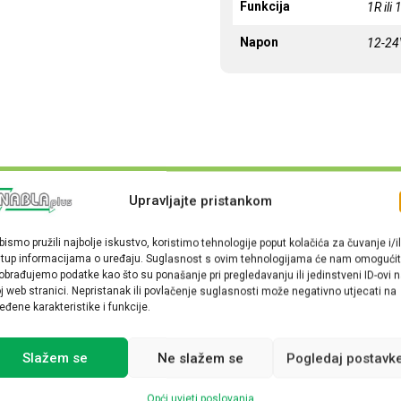
Funkcija
1R ili
Napon
12-2
Upravljajte pristankom
bismo pružili najbolje iskustvo, koristimo tehnologije poput kolačića za čuvanje i/il
stup informacijama o uređaju. Suglasnost s ovim tehnologijama će nam omogućit
obrađujemo podatke kao što su ponašanje pri pregledavanju ili jedinstveni ID-ovi 
j web stranici. Nepristanak ili povlačenje suglasnosti može negativno utjecati na
eđene karakteristike i funkcije.
Slažem se
Ne slažem se
Pogledaj postavk
Opći uvjeti poslovanja