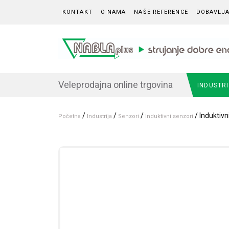
Skip to content
KONTAKT
O NAMA
NAŠE REFERENCE
DOBAVLJA
Veleprodajna online trgovina
INDUSTR
/
/
/
/ Induktiv
Početna
Industrija
Senzori
Induktivni senzori