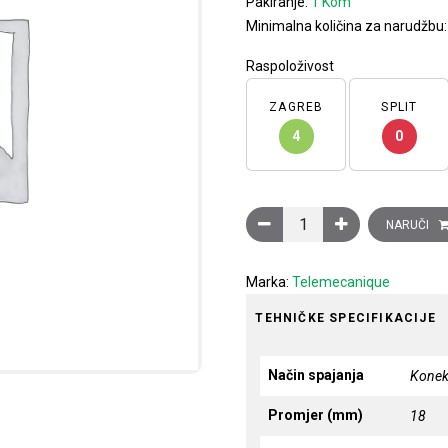
Pakiranje:
1 Kom
Minimalna količina za narudžbu
Raspoloživost
ZAGREB
SPLIT
4
0
Induktivni davač cilindrič
NARUČI
Marka:
Telemecanique
TEHNIČKE SPECIFIKACIJE
Način spajanja
Konek
Promjer (mm)
18