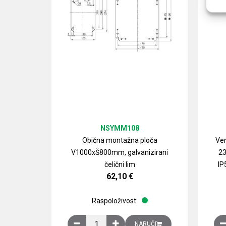
NSYMM108
Obična montažna ploča
Ven
V1000xŠ800mm, galvanizirani
23
čelični lim
IP
62,10
€
Raspoloživost:
Obična montažna ploča V1000xŠ800mm, galvan
NARUČI