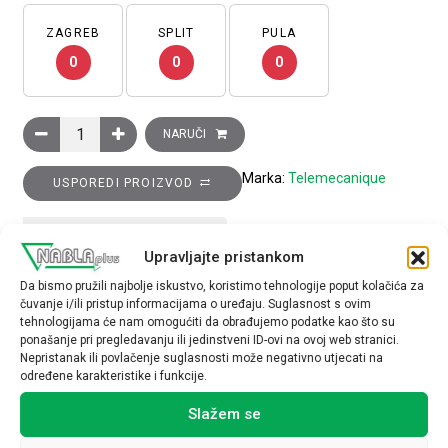
ZAGREB
SPLIT
PULA
0
0
0
Induktivni davač cilindrični metalni, promjer=18mm, osjetljiv
NARUČI
Marka:
Telemecanique
USPOREDI PROIZVOD
TEHNIČKE SPECIFIKACIJE
Upravljajte pristankom
Da bismo pružili najbolje iskustvo, koristimo tehnologije poput kolačića za
čuvanje i/ili pristup informacijama o uređaju. Suglasnost s ovim
tehnologijama će nam omogućiti da obrađujemo podatke kao što su
ponašanje pri pregledavanju ili jedinstveni ID-ovi na ovoj web stranici.
Nepristanak ili povlačenje suglasnosti može negativno utjecati na
određene karakteristike i funkcije.
Povezani proizvodi
Slažem se