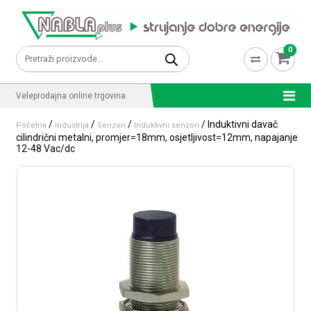
Skip to content
0
Pretraži:
Veleprodajna online trgovina
/
/
/
/ Induktivni davač
Početna
Industrija
Senzori
Induktivni senzori
cilindrični metalni, promjer=18mm, osjetljivost=12mm, napajanje
12-48 Vac/dc