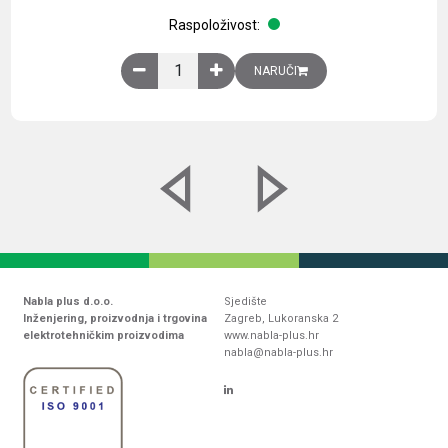
Raspoloživost:
Obična montažna ploča V1000xŠ800mm, galvaniz
NARUČI
Nabla plus d.o.o.
Sjedište
Inženjering, proizvodnja i trgovina
Zagreb, Lukoranska 2
elektrotehničkim proizvodima
www.nabla-plus.hr
nabla@nabla-plus.hr