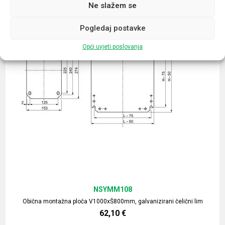
Ne slažem se
Pogledaj postavke
Opći uvjeti poslovanja
NSYMM108
Obična montažna ploča V1000xŠ800mm, galvanizirani čelični lim
62,10
€