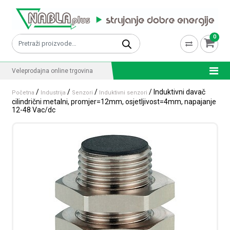
Skip to content
0
Pretraži:
Veleprodajna online trgovina
/
/
/
/ Induktivni davač
Početna
Industrija
Senzori
Induktivni senzori
cilindrični metalni, promjer=12mm, osjetljivost=4mm, napajanje
12-48 Vac/dc