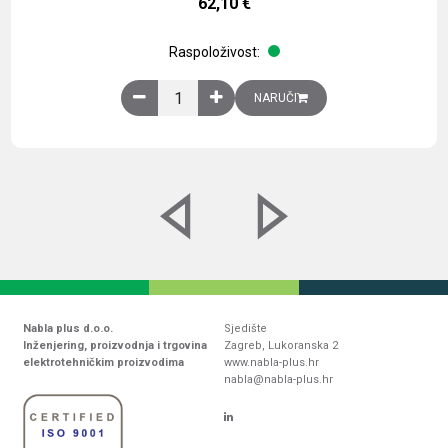
62,10
€
Raspoloživost:
Obična montažna ploča V1000xŠ800mm, galvaniz
NARUČI
Nabla plus d.o.o.
Sjedište
Inženjering, proizvodnja i trgovina
Zagreb, Lukoranska 2
elektrotehničkim proizvodima
www.nabla-plus.hr
nabla@nabla-plus.hr