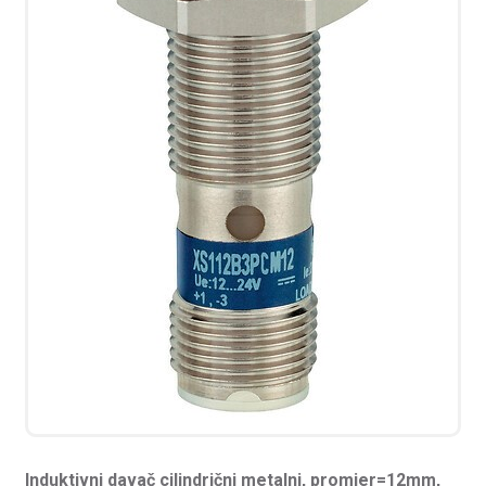
Induktivni davač cilindrični metalni, promjer=12mm,