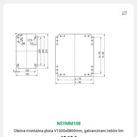
NSYMM108
Obična montažna ploča V1000xŠ800mm, galvanizirani čelični lim