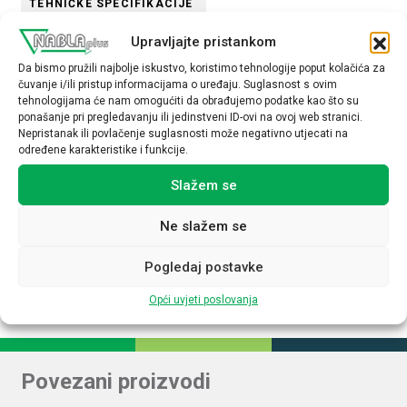
TEHNIČKE SPECIFIKACIJE
Upravljajte pristankom
Promjer (mm)
Da bismo pružili najbolje iskustvo, koristimo tehnologije poput kolačića za
12
čuvanje i/ili pristup informacijama o uređaju. Suglasnost s ovim
tehnologijama će nam omogućiti da obrađujemo podatke kao što su
Osjetljivost
ponašanje pri pregledavanju ili jedinstveni ID-ovi na ovoj web stranici.
Nepristanak ili povlačenje suglasnosti može negativno utjecati na
4mm
određene karakteristike i funkcije.
Način spajanja
Slažem se
PNP
Ne slažem se
Napon
12-24VDC
Pogledaj postavke
Opći uvjeti poslovanja
Povezani proizvodi