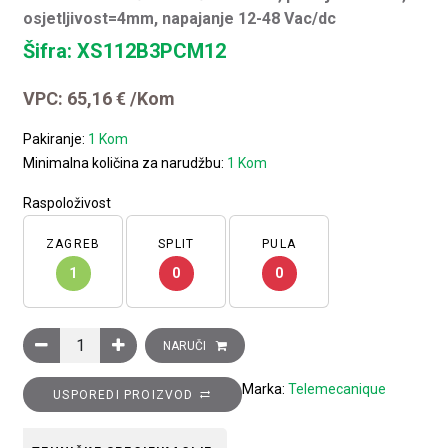
osjetljivost=4mm, napajanje 12-48 Vac/dc
Šifra: XS112B3PCM12
VPC:
65,16
€
/Kom
Pakiranje:
1 Kom
Minimalna količina za narudžbu:
1 Kom
Raspoloživost
ZAGREB
SPLIT
PULA
1
0
0
Induktivni davač cilindrični metalni, promjer=12mm, osjetljiv
NARUČI
Marka:
Telemecanique
USPOREDI PROIZVOD