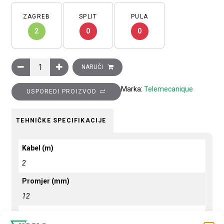
ZAGREB
SPLIT
PULA
2
0
0
Induktivni davač cilindrični metalni, promjer=12mm, osjetljiv
NARUČI
Marka:
Telemecanique
USPOREDI PROIZVOD
TEHNIČKE SPECIFIKACIJE
Kabel (m)
2
Promjer (mm)
12
Osjetljivost