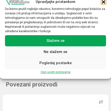
Upravljajte pristankom
4mm
Da bismo pružili najbolje iskustvo, koristimo tehnologije poput kolačića za
Funkcija
čuvanje i/ili pristup informacijama o uređaju. Suglasnost s ovim
tehnologijama će nam omogućiti da obrađujemo podatke kao što su
1R
ponašanje pri pregledavanju ili jedinstveni ID-ovi na ovoj web stranici.
Nepristanak ili povlačenje suglasnosti može negativno utjecati na
Način spajanja
određene karakteristike i funkcije.
NPN
Slažem se
Napon
12-24VDC
Ne slažem se
Pogledaj postavke
Opći uvjeti poslovanja
Povezani proizvodi