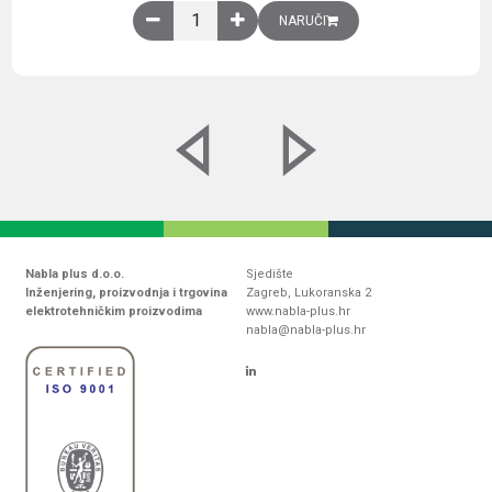
Obična montažna ploča V1000xŠ800mm, galvaniz
NARUČI
Nabla plus d.o.o.
Sjedište
Inženjering, proizvodnja i trgovina
Zagreb, Lukoranska 2
elektrotehničkim proizvodima
www.nabla-plus.hr
nabla@nabla-plus.hr