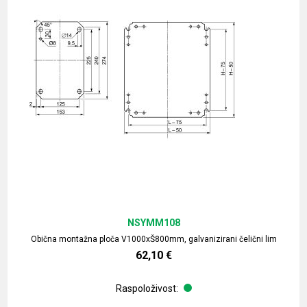
NSYMM108
Obična montažna ploča V1000xŠ800mm, galvanizirani čelični lim
62,10
€
Raspoloživost: