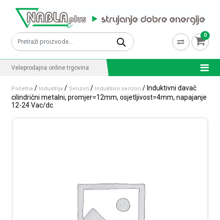
Skip to content
0
Pretraži:
Veleprodajna online trgovina
/
/
/
/ Induktivni davač
Početna
Industrija
Senzori
Induktivni senzori
cilindrični metalni, promjer=12mm, osjetljivost=4mm, napajanje
12-24 Vac/dc