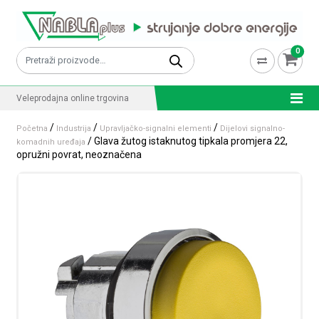
Skip to content
0
Pretraži:
Veleprodajna online trgovina
/
/
/
Početna
Industrija
Upravljačko-signalni elementi
Dijelovi signalno-
/ Glava žutog istaknutog tipkala promjera 22,
komadnih uređaja
opružni povrat, neoznačena