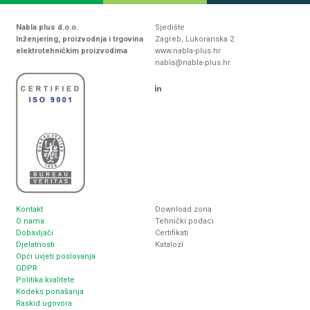
Nabla plus d.o.o.
Sjedište
Inženjering, proizvodnja i trgovina
Zagreb, Lukoranska 2
elektrotehničkim proizvodima
www.nabla-plus.hr
nabla@nabla-plus.hr
Kontakt
Download zona
O nama
Tehnički podaci
Dobavljači
Certifikati
Djelatnosti
Katalozi
Opći uvjeti poslovanja
GDPR
Politika kvalitete
Kodeks ponašanja
Raskid ugovora