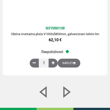
NSYMM108
Obična montažna ploča V1000xŠ800mm, galvanizirani čelični lim
62,10
€
Raspoloživost:
Obična montažna ploča V1000xŠ800mm, galvaniz
NARUČI