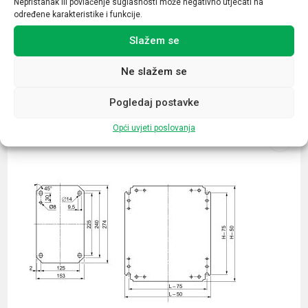
Nepristanak ili povlačenje suglasnosti može negativno utjecati na
određene karakteristike i funkcije.
Slažem se
Ne slažem se
Povezani proizvodi
Pogledaj postavke
Opći uvjeti poslovanja