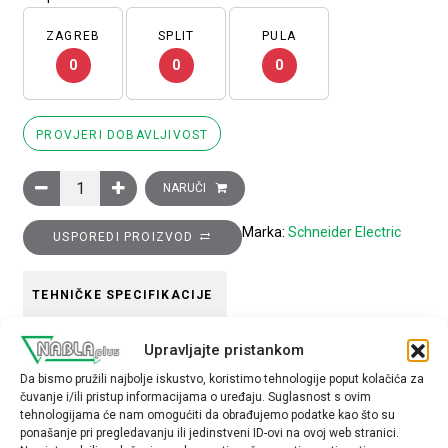
ZAGREB
SPLIT
PULA
0
0
0
PROVJERI DOBAVLJIVOST
Glava žutog istaknutog tipkala promjera 22, opružni povrat, n
NARUČI
Marka:
Schneider Electric
USPOREDI PROIZVOD
TEHNIČKE SPECIFIKACIJE
Upravljajte pristankom
Boja
Da bismo pružili najbolje iskustvo, koristimo tehnologije poput kolačića za
Žuta
čuvanje i/ili pristup informacijama o uređaju. Suglasnost s ovim
tehnologijama će nam omogućiti da obrađujemo podatke kao što su
Tip opreme
ponašanje pri pregledavanju ili jedinstveni ID-ovi na ovoj web stranici.
glava tipkala