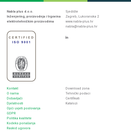
Nabla plus d.o.o.
Sjedište
Inženjering, proizvodnja i trgovina
Zagreb, Lukoranska 2
elektrotehničkim proizvodima
www.nabla-plus.hr
nabla@nabla-plus.hr
Kontakt
Download zona
O nama
Tehnički podaci
Dobavljači
Certifikati
Djelatnosti
Katalozi
Opći uvjeti poslovanja
GDPR
Politika kvalitete
Kodeks ponašanja
Raskid ugovora