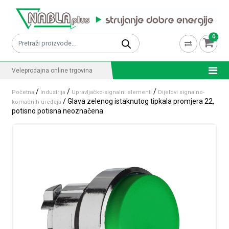
Skip to content
0
Pretraži:
Veleprodajna online trgovina
/
/
/
Početna
Industrija
Upravljačko-signalni elementi
Dijelovi signalno-
/ Glava zelenog istaknutog tipkala promjera 22,
komadnih uređaja
potisno potisna neoznačena