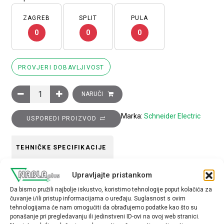
ZAGREB
SPLIT
PULA
0
0
0
PROVJERI DOBAVLJIVOST
Glava zelenog istaknutog tipkala promjera 22, potisno potisn
NARUČI
Marka:
Schneider Electric
USPOREDI PROIZVOD
TEHNIČKE SPECIFIKACIJE
Upravljajte pristankom
Boja
Da bismo pružili najbolje iskustvo, koristimo tehnologije poput kolačića za
Zelena
čuvanje i/ili pristup informacijama o uređaju. Suglasnost s ovim
tehnologijama će nam omogućiti da obrađujemo podatke kao što su
Tip opreme
ponašanje pri pregledavanju ili jedinstveni ID-ovi na ovoj web stranici.
glava tipkala