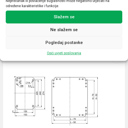
Nepristanak ili povlačenje suglasnosti može negativno utjecati na
određene karakteristike i funkcije.
Slažem se
Ne slažem se
Povezani proizvodi
Pogledaj postavke
Opći uvjeti poslovanja