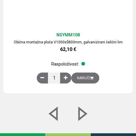
NSYMM108
Obična montažna ploča V1000xŠ800mm, galvanizirani čelični lim
62,10
€
Raspoloživost:
Obična montažna ploča V1000xŠ800mm, galvaniz
NARUČI