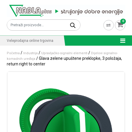
Skip to content
0
Pretraži:
Veleprodajna online trgovina
/
/
/
Početna
Industrija
Upravljačko-signalni elementi
Dijelovi signalno-
/ Glava zelene upuštene preklopke, 3 položaja,
komadnih uređaja
return right to center