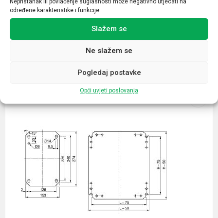
Nepristanak ili povlačenje suglasnosti može negativno utjecati na
određene karakteristike i funkcije.
Slažem se
Ne slažem se
Povezani proizvodi
Pogledaj postavke
Opći uvjeti poslovanja