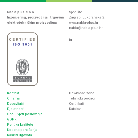
Nabla plus d.o.o.
Sjedište
Inženjering, proizvodnja i trgovina
Zagreb, Lukoranska 2
elektrotehničkim proizvodima
www.nabla-plus.hr
nabla@nabla-plus.hr
Kontakt
Download zona
O nama
Tehnički podaci
Dobavljači
Certifikati
Djelatnosti
Katalozi
Opći uvjeti poslovanja
GDPR
Politika kvalitete
Kodeks ponašanja
Raskid ugovora