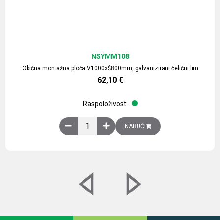
NSYMM108
Obična montažna ploča V1000xŠ800mm, galvanizirani čelični lim
62,10
€
Raspoloživost:
Obična montažna ploča V1000xŠ800mm, galvaniz
NARUČI