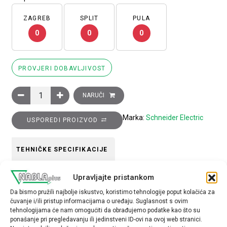
ZAGREB
SPLIT
PULA
0
0
0
PROVJERI DOBAVLJIVOST
Glava zelene upuštene preklopke, 3 položaja, return right to ce
NARUČI
Marka:
Schneider Electric
USPOREDI PROIZVOD
TEHNIČKE SPECIFIKACIJE
Upravljajte pristankom
Boja
Da bismo pružili najbolje iskustvo, koristimo tehnologije poput kolačića za
Zelena
čuvanje i/ili pristup informacijama o uređaju. Suglasnost s ovim
tehnologijama će nam omogućiti da obrađujemo podatke kao što su
Tip opreme
ponašanje pri pregledavanju ili jedinstveni ID-ovi na ovoj web stranici.
glava preklopke