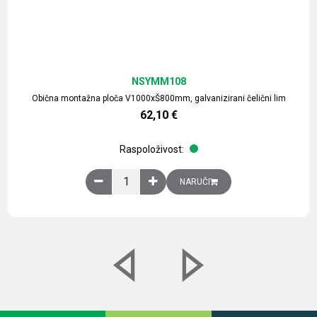
NSYMM108
Obična montažna ploča V1000xŠ800mm, galvanizirani čelični lim
62,10
€
Raspoloživost:
Obična montažna ploča V1000xŠ800mm, galvaniz
NARUČI