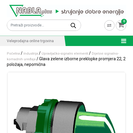
Skip to content
0
Pretraži:
Veleprodajna online trgovina
/
/
/
Početna
Industrija
Upravljačko-signalni elementi
Dijelovi signalno-
/ Glava zelene izborne preklopke promjera 22, 2
komadnih uređaja
položaja, nepomična