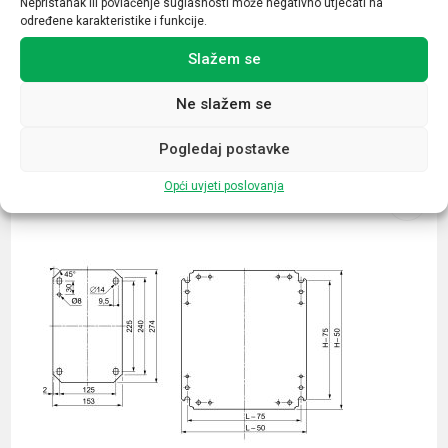
Nepristanak ili povlačenje suglasnosti može negativno utjecati na
određene karakteristike i funkcije.
Slažem se
Ne slažem se
Povezani proizvodi
Pogledaj postavke
Opći uvjeti poslovanja