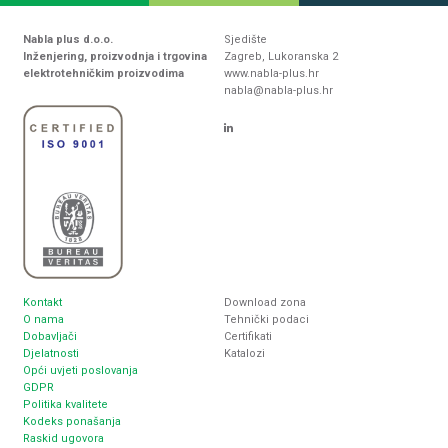
Nabla plus d.o.o.
Sjedište
Inženjering, proizvodnja i trgovina
Zagreb, Lukoranska 2
elektrotehničkim proizvodima
www.nabla-plus.hr
nabla@nabla-plus.hr
Kontakt
Download zona
O nama
Tehnički podaci
Dobavljači
Certifikati
Djelatnosti
Katalozi
Opći uvjeti poslovanja
GDPR
Politika kvalitete
Kodeks ponašanja
Raskid ugovora