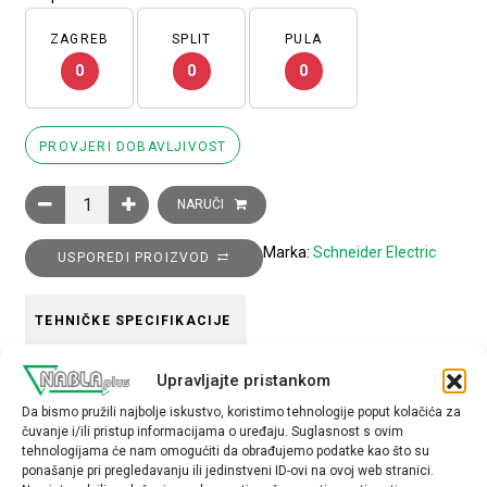
ZAGREB
SPLIT
PULA
0
0
0
PROVJERI DOBAVLJIVOST
Glava zelene izborne preklopke promjera 22, 2 položaja, nepo
NARUČI
Marka:
Schneider Electric
USPOREDI PROIZVOD
TEHNIČKE SPECIFIKACIJE
Upravljajte pristankom
Boja
Da bismo pružili najbolje iskustvo, koristimo tehnologije poput kolačića za
Zelena
čuvanje i/ili pristup informacijama o uređaju. Suglasnost s ovim
tehnologijama će nam omogućiti da obrađujemo podatke kao što su
Tip opreme
ponašanje pri pregledavanju ili jedinstveni ID-ovi na ovoj web stranici.
glava preklopke