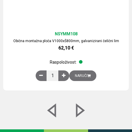
NSYMM108
Obična montažna ploča V1000xŠ800mm, galvanizirani čelični lim
62,10
€
Raspoloživost:
Obična montažna ploča V1000xŠ800mm, galvaniz
NARUČI