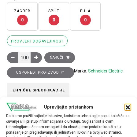
ZAGREB
SPLIT
PULA
0
0
0
PROVJERI DOBAVLJIVOST
Glava za zaustavljanje u slučaju nužde, ZB5AS844, 100 komad
NARUČI
Marka:
Schneider Electric
USPOREDI PROIZVOD
TEHNIČKE SPECIFIKACIJE
Upravljajte pristankom
Boja
Da bismo pružili najbolje iskustvo, koristimo tehnologije poput kolačića za
Ostalo
čuvanje i/ili pristup informacijama o uređaju. Suglasnost s ovim
tehnologijama će nam omogućiti da obrađujemo podatke kao što su
Tip opreme
ponašanje pri pregledavanju ili jedinstveni ID-ovi na ovoj web stranici.
glava tipkala