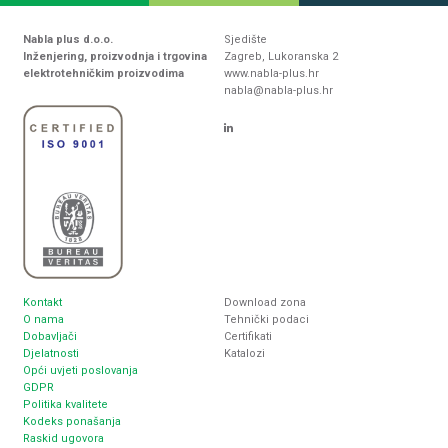
Nabla plus d.o.o.
Sjedište
Inženjering, proizvodnja i trgovina
Zagreb, Lukoranska 2
elektrotehničkim proizvodima
www.nabla-plus.hr
nabla@nabla-plus.hr
Kontakt
Download zona
O nama
Tehnički podaci
Dobavljači
Certifikati
Djelatnosti
Katalozi
Opći uvjeti poslovanja
GDPR
Politika kvalitete
Kodeks ponašanja
Raskid ugovora