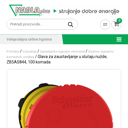
Skip to content
0
Pretraži:
Veleprodajna online trgovina
/
/
/
Početna
Industrija
Upravljačko-signalni elementi
Dijelovi signalno-
/ Glava za zaustavljanje u slučaju nužde,
komadnih uređaja
ZB5AS844, 100 komada