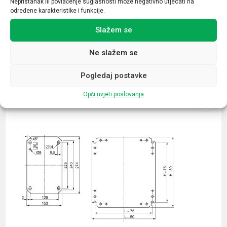
Nepristanak ili povlačenje suglasnosti može negativno utjecati na
određene karakteristike i funkcije.
Slažem se
Ne slažem se
Povezani proizvodi
Pogledaj postavke
Opći uvjeti poslovanja