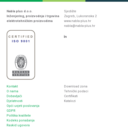
Nabla plus d.o.o.
Sjedište
Inženjering, proizvodnja i trgovina
Zagreb, Lukoranska 2
elektrotehničkim proizvodima
www.nabla-plus.hr
nabla@nabla-plus.hr
Kontakt
Download zona
O nama
Tehnički podaci
Dobavljači
Certifikati
Djelatnosti
Katalozi
Opći uvjeti poslovanja
GDPR
Politika kvalitete
Kodeks ponašanja
Raskid ugovora