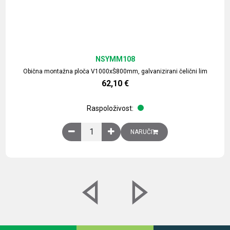
NSYMM108
Obična montažna ploča V1000xŠ800mm, galvanizirani čelični lim
62,10
€
Raspoloživost:
Obična montažna ploča V1000xŠ800mm, galvaniz
NARUČI