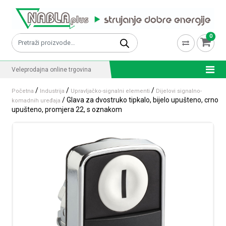
Skip to content
0
Pretraži:
Veleprodajna online trgovina
/
/
/
Početna
Industrija
Upravljačko-signalni elementi
Dijelovi signalno-
/ Glava za dvostruko tipkalo, bijelo upušteno, crno
komadnih uređaja
upušteno, promjera 22, s oznakom