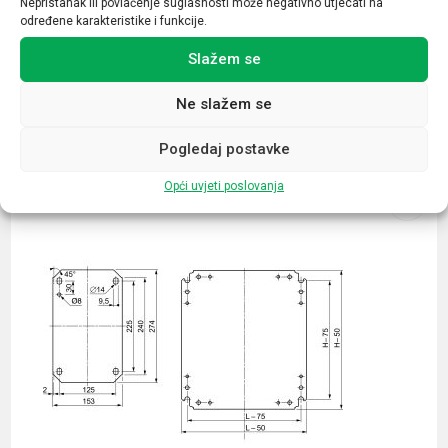
Nepristanak ili povlačenje suglasnosti može negativno utjecati na
određene karakteristike i funkcije.
Slažem se
Ne slažem se
Povezani proizvodi
Pogledaj postavke
Opći uvjeti poslovanja