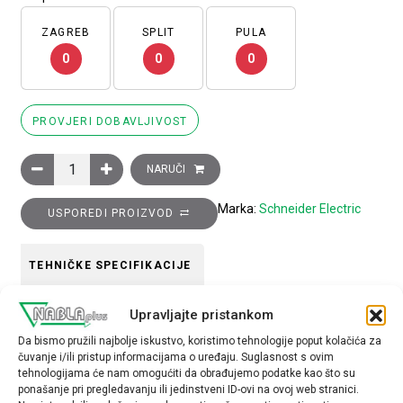
ZAGREB
SPLIT
PULA
0
0
0
PROVJERI DOBAVLJIVOST
Glava za dvostruko tipkalo, bijelo upušteno, crno upušteno, p
NARUČI
Marka:
Schneider Electric
USPOREDI PROIZVOD
TEHNIČKE SPECIFIKACIJE
Upravljajte pristankom
Boja
Da bismo pružili najbolje iskustvo, koristimo tehnologije poput kolačića za
Bijela
čuvanje i/ili pristup informacijama o uređaju. Suglasnost s ovim
tehnologijama će nam omogućiti da obrađujemo podatke kao što su
Tip opreme
ponašanje pri pregledavanju ili jedinstveni ID-ovi na ovoj web stranici.
glava tipkala