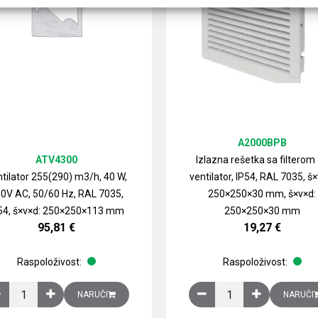
A2000BPB
ATV4300
Izlazna rešetka sa filterom
tilator 255(290) m3/h, 40 W,
ventilator, IP54, RAL 7035, š×
0V AC, 50/60 Hz, RAL 7035,
250×250×30 mm, š×v×d:
54, š×v×d: 250×250×113 mm
250×250×30 mm
95,81
€
19,27
€
Raspoloživost:
Raspoloživost:
izirani čelični lim količina
Ventilator 255(290) m3/h, 40 W, 230V AC, 50/60 Hz, RAL 7035, IP54,
Izlazna rešetka sa fil
NARUČI
NARUČI