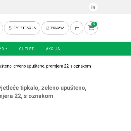
0
REGISTRACIJA
PRIJAVA
VO
OUTLET
AKCIJA
upušteno, crveno upušteno, promjera 22, s oznakom
jetleće tipkalo, zeleno upušteno,
mjera 22, s oznakom