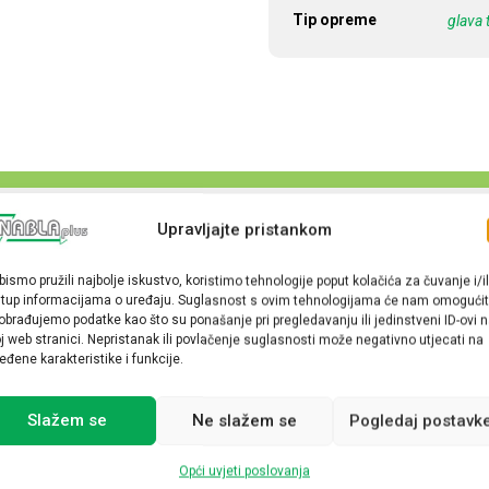
Tip opreme
glava 
Upravljajte pristankom
bismo pružili najbolje iskustvo, koristimo tehnologije poput kolačića za čuvanje i/il
stup informacijama o uređaju. Suglasnost s ovim tehnologijama će nam omogućit
obrađujemo podatke kao što su ponašanje pri pregledavanju ili jedinstveni ID-ovi 
j web stranici. Nepristanak ili povlačenje suglasnosti može negativno utjecati na
eđene karakteristike i funkcije.
Slažem se
Ne slažem se
Pogledaj postavk
Opći uvjeti poslovanja