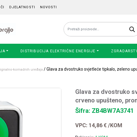
ČI
DJELATNOSTI
NOVOSTI
Pretraži:
IJA
DISTRIBUCIJA ELEKTRIČNE ENERGIJE
ZGRADARST
/ Glava za dvostruko svjetleće tipkalo, zeleno 
 signalno-komadnih uređaja
Glava za dvostruko sv
crveno upušteno, pro
Šifra: ZB4BW7A3741
VPC:
14,86
€
/KOM