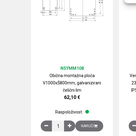
NSYMM108
Obična montažna ploča
Ven
V1000xŠ800mm, galvanizirani
23
čelični lim
IP
62,10
€
Raspoloživost:
Obična montažna ploča V1000xŠ800mm, galvan
NARUČI