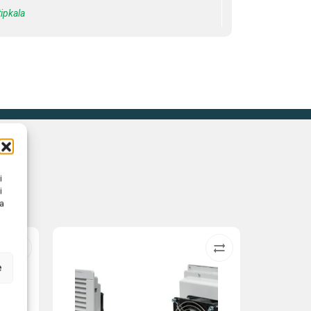
tipkala
i
i
na
e