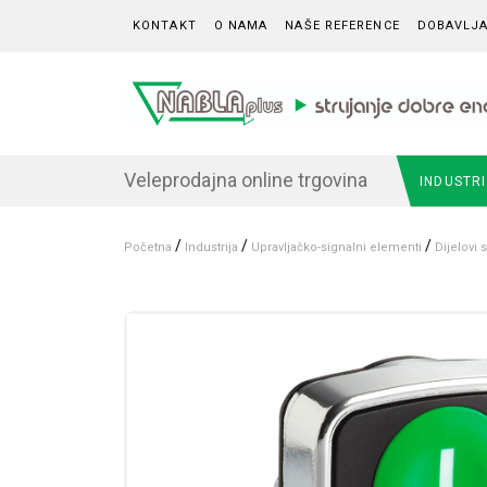
Skip to content
KONTAKT
O NAMA
NAŠE REFERENCE
DOBAVLJA
Veleprodajna online trgovina
INDUSTR
/
/
/
Početna
Industrija
Upravljačko-signalni elementi
Dijelovi