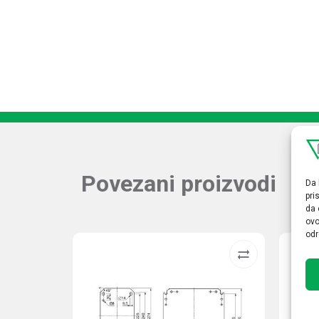
Povezani proizvodi
Da 
pri
da 
ovo
odr