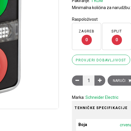
Pakiranje:
1 KOM
Minimalna količina za narudžbu
Raspoloživost
ZAGREB
SPLIT
0
0
PROVJERI DOBAVLJIVOST
Glava za dvostruko svjetl
NARUČI
Marka:
Schneider Electric
TEHNIČKE SPECIFIKACIJE
Boja
crven