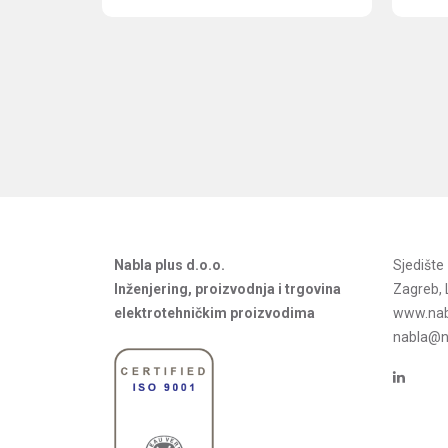
Nabla plus d.o.o.
Sjedišt
Inženjering, proizvodnja i trgovina
Zagreb, 
elektrotehničkim proizvodima
www.nab
nabla@na