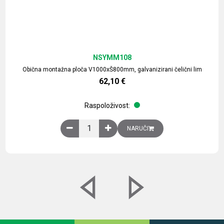
NSYMM108
Obična montažna ploča V1000xŠ800mm, galvanizirani čelični lim
62,10
€
Raspoloživost:
Obična montažna ploča V1000xŠ800mm, galvaniz
NARUČI