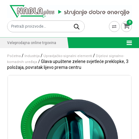
Skip to content
0
Pretraži:
Veleprodajna online trgovina
/
/
/
Početna
Industrija
Upravljačko-signalni elementi
Dijelovi signalno-
/ Glava upuštene zelene svjetleće preklopke, 3
komadnih uređaja
položaja, povratak lijevo prema centru