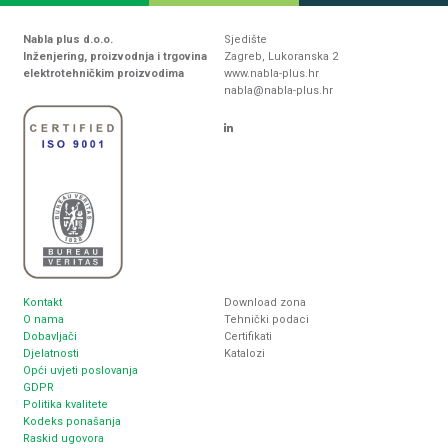
Nabla plus d.o.o.
Sjedište
Inženjering, proizvodnja i trgovina
Zagreb, Lukoranska 2
elektrotehničkim proizvodima
www.nabla-plus.hr
nabla@nabla-plus.hr
Kontakt
Download zona
O nama
Tehnički podaci
Dobavljači
Certifikati
Djelatnosti
Katalozi
Opći uvjeti poslovanja
GDPR
Politika kvalitete
Kodeks ponašanja
Raskid ugovora