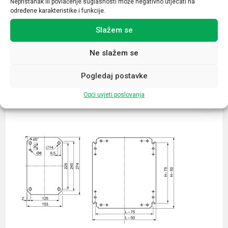
Nepristanak ili povlačenje suglasnosti može negativno utjecati na
određene karakteristike i funkcije.
Slažem se
Ne slažem se
Povezani proizvodi
Pogledaj postavke
Opći uvjeti poslovanja