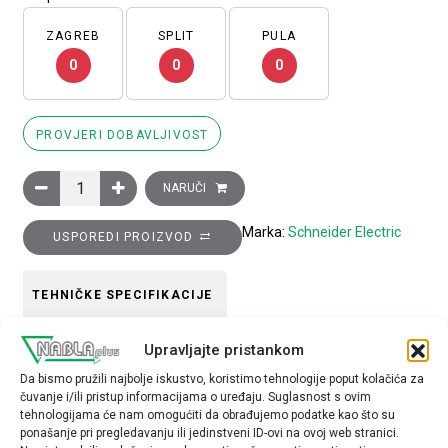
ZAGREB
SPLIT
PULA
0
0
0
PROVJERI DOBAVLJIVOST
Glava upuštene zelene svjetleće preklopke, 3 položaja, povrata
NARUČI
Marka:
Schneider Electric
USPOREDI PROIZVOD
TEHNIČKE SPECIFIKACIJE
Upravljajte pristankom
Boja
Da bismo pružili najbolje iskustvo, koristimo tehnologije poput kolačića za
Zelena
čuvanje i/ili pristup informacijama o uređaju. Suglasnost s ovim
tehnologijama će nam omogućiti da obrađujemo podatke kao što su
Tip opreme
ponašanje pri pregledavanju ili jedinstveni ID-ovi na ovoj web stranici.
glava preklopke