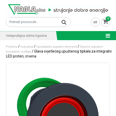
Skip to content
0
Pretraži:
Veleprodajna online trgovina
/
/
/
Početna
Industrija
Upravljačko-signalni elementi
Dijelovi signalno-
/ Glava svjetlećeg upuštenog tipkala za integralni
komadnih uređaja
LED prsten, crvena