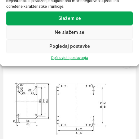
Nepristanak ili povlačenje suglasnosti može negativno utjecati na
određene karakteristike i funkcije.
Slažem se
Ne slažem se
Povezani proizvodi
Pogledaj postavke
Opći uvjeti poslovanja