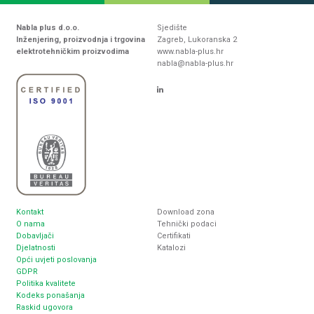
Nabla plus d.o.o.
Sjedište
Inženjering, proizvodnja i trgovina
Zagreb, Lukoranska 2
elektrotehničkim proizvodima
www.nabla-plus.hr
nabla@nabla-plus.hr
Kontakt
Download zona
O nama
Tehnički podaci
Dobavljači
Certifikati
Djelatnosti
Katalozi
Opći uvjeti poslovanja
GDPR
Politika kvalitete
Kodeks ponašanja
Raskid ugovora