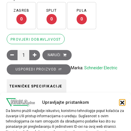
ZAGREB
SPLIT
PULA
0
0
0
PROVJERI DOBAVLJIVOST
Glava svjetlećeg upuštenog tipkala za integralni LED prsten, cr
NARUČI
Marka:
Schneider Electric
USPOREDI PROIZVOD
TEHNIČKE SPECIFIKACIJE
Upravljajte pristankom
Boja
Da bismo pružili najbolje iskustvo, koristimo tehnologije poput kolačića za
crvena
čuvanje i/ili pristup informacijama o uređaju. Suglasnost s ovim
tehnologijama će nam omogućiti da obrađujemo podatke kao što su
Tip opreme
ponašanje pri pregledavanju ili jedinstveni ID-ovi na ovoj web stranici.
glava tipkala