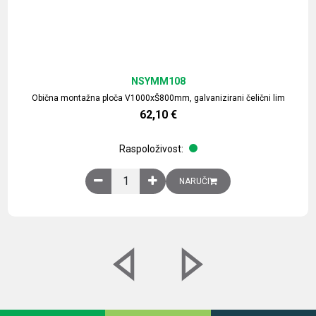
NSYMM108
Obična montažna ploča V1000xŠ800mm, galvanizirani čelični lim
62,10
€
Raspoloživost:
Obična montažna ploča V1000xŠ800mm, galvaniz
NARUČI