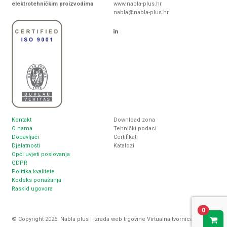
elektrotehničkim proizvodima
www.nabla-plus.hr
nabla@nabla-plus.hr
Kontakt
Download zona
O nama
Tehnički podaci
Dobavljači
Certifikati
Djelatnosti
Katalozi
Opći uvjeti poslovanja
GDPR
Politika kvalitete
Kodeks ponašanja
Raskid ugovora
0
© Copyright 2026. Nabla plus |
Izrada web trgovine
Virtualna tvornica