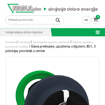
Skip to content
0
Pretraži:
Veleprodajna online trgovina
/
/
/
Početna
Industrija
Upravljačko-signalni elementi
Dijelovi signalno-
/ Glava preklopke, upuštena, s ključem, 8D1, 3
komadnih uređaja
položaja, povratak u centar