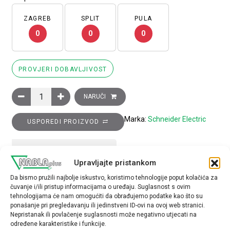
ZAGREB
SPLIT
PULA
0
0
0
PROVJERI DOBAVLJIVOST
Glava preklopke, upuštena, s ključem, 8D1, 3 položaja, povratak
NARUČI
Marka:
Schneider Electric
USPOREDI PROIZVOD
TEHNIČKE SPECIFIKACIJE
Upravljajte pristankom
Da bismo pružili najbolje iskustvo, koristimo tehnologije poput kolačića za
Tip opreme
čuvanje i/ili pristup informacijama o uređaju. Suglasnost s ovim
glava preklopke
tehnologijama će nam omogućiti da obrađujemo podatke kao što su
ponašanje pri pregledavanju ili jedinstveni ID-ovi na ovoj web stranici.
Nepristanak ili povlačenje suglasnosti može negativno utjecati na
određene karakteristike i funkcije.