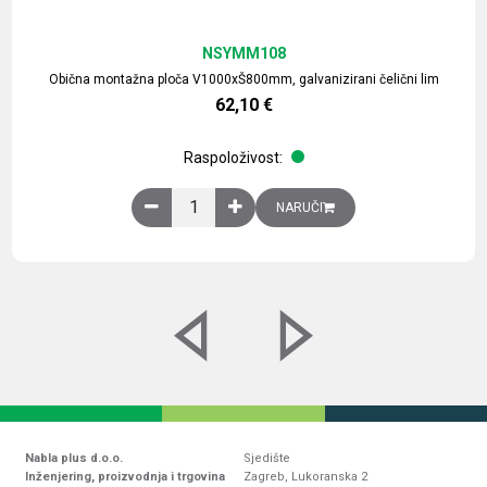
NSYMM108
Obična montažna ploča V1000xŠ800mm, galvanizirani čelični lim
62,10
€
Raspoloživost:
Obična montažna ploča V1000xŠ800mm, galvaniz
NARUČI
Nabla plus d.o.o.
Sjedište
Inženjering, proizvodnja i trgovina
Zagreb, Lukoranska 2