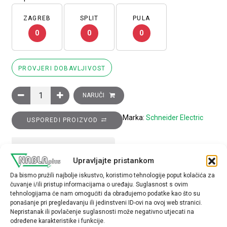
ZAGREB
SPLIT
PULA
0
0
0
PROVJERI DOBAVLJIVOST
Glava preklopke, upuštena, s ključem, 8D1, 3 položaja, povrata
NARUČI
Marka:
Schneider Electric
USPOREDI PROIZVOD
TEHNIČKE SPECIFIKACIJE
Upravljajte pristankom
Da bismo pružili najbolje iskustvo, koristimo tehnologije poput kolačića za
Tip opreme
čuvanje i/ili pristup informacijama o uređaju. Suglasnost s ovim
glava preklopke
tehnologijama će nam omogućiti da obrađujemo podatke kao što su
ponašanje pri pregledavanju ili jedinstveni ID-ovi na ovoj web stranici.
Nepristanak ili povlačenje suglasnosti može negativno utjecati na
određene karakteristike i funkcije.