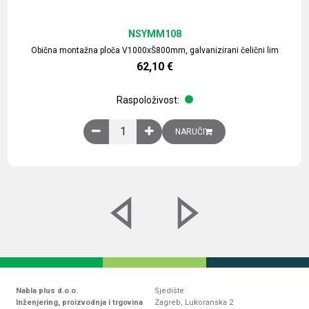
NSYMM108
Obična montažna ploča V1000xŠ800mm, galvanizirani čelični lim
62,10
€
Raspoloživost:
Obična montažna ploča V1000xŠ800mm, galvaniz
NARUČI
Nabla plus d.o.o.
Sjedište
Inženjering, proizvodnja i trgovina
Zagreb, Lukoranska 2