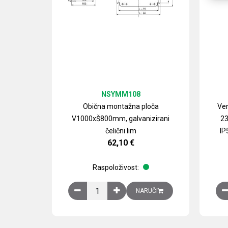
NSYMM108
Obična montažna ploča
Ven
V1000xŠ800mm, galvanizirani
23
čelični lim
IP
62,10
€
Raspoloživost:
Obična montažna ploča V1000xŠ800mm, galvan
NARUČI