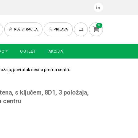
0
REGISTRACIJA
PRIJAVA
VO
OUTLET
AKCIJA
oložaja, povratak desno prema centru
ena, s ključem, 8D1, 3 položaja,
 centru