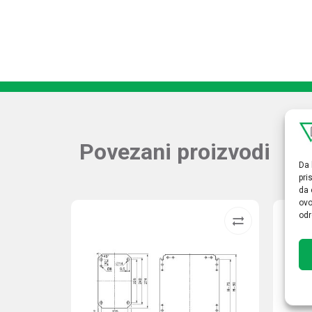
Povezani proizvodi
Da 
pri
da 
ovo
odr