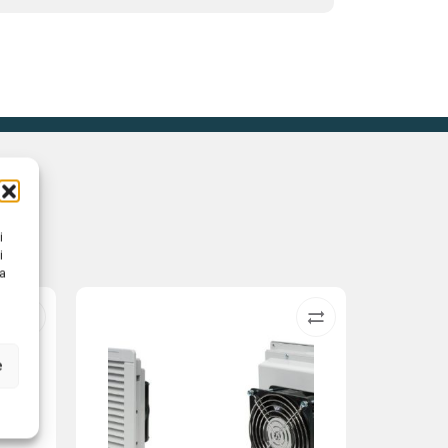
i
i
na
e