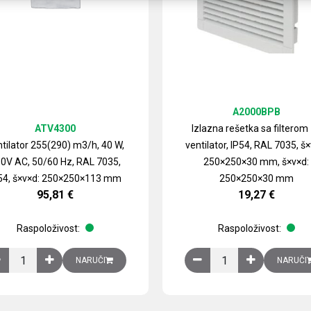
A2000BPB
ATV4300
Izlazna rešetka sa filterom
tilator 255(290) m3/h, 40 W,
ventilator, IP54, RAL 7035, š×
0V AC, 50/60 Hz, RAL 7035,
250×250×30 mm, š×v×d:
54, š×v×d: 250×250×113 mm
250×250×30 mm
95,81
€
19,27
€
Raspoloživost:
Raspoloživost:
izirani čelični lim količina
Ventilator 255(290) m3/h, 40 W, 230V AC, 50/60 Hz, RAL 7035, IP54,
Izlazna rešetka sa fil
NARUČI
NARUČI