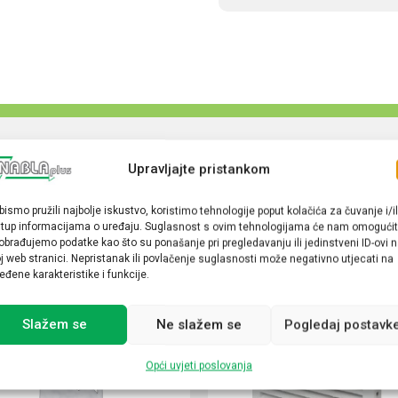
Upravljajte pristankom
bismo pružili najbolje iskustvo, koristimo tehnologije poput kolačića za čuvanje i/il
stup informacijama o uređaju. Suglasnost s ovim tehnologijama će nam omogućit
obrađujemo podatke kao što su ponašanje pri pregledavanju ili jedinstveni ID-ovi 
j web stranici. Nepristanak ili povlačenje suglasnosti može negativno utjecati na
eđene karakteristike i funkcije.
Slažem se
Ne slažem se
Pogledaj postavk
Opći uvjeti poslovanja