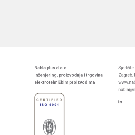
Nabla plus d.o.o.
Sjedišt
Inženjering, proizvodnja i trgovina
Zagreb, 
elektrotehničkim proizvodima
www.nab
nabla@na