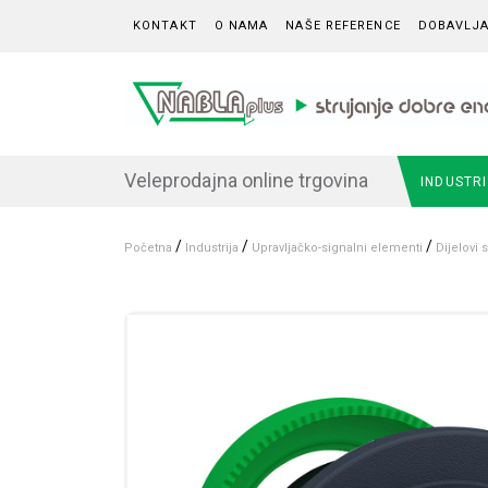
Skip to content
KONTAKT
O NAMA
NAŠE REFERENCE
DOBAVLJA
Veleprodajna online trgovina
INDUSTR
/
/
/
Početna
Industrija
Upravljačko-signalni elementi
Dijelovi