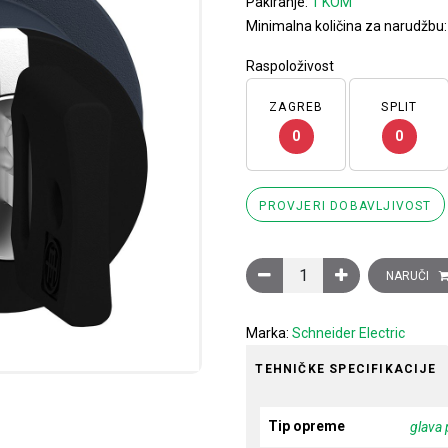
Pakiranje:
1 KOM
Minimalna količina za narudžbu
Raspoloživost
ZAGREB
SPLIT
0
0
PROVJERI DOBAVLJIVOST
Glava preklopke, upuštena,
NARUČI
Marka:
Schneider Electric
TEHNIČKE SPECIFIKACIJE
Tip opreme
glava