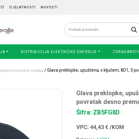
ČI
DJELATNOSTI
NOVOSTI
Pretraži:
IJA
DISTRIBUCIJA ELEKTRIČNE ENERGIJE
ZGRADARST
/ Glava preklopke, upuštena, s ključem, 8D1, 3 p
 signalno-komadnih uređaja
Glava preklopke, upušt
povratak desno prema
Šifra: ZB5FG8D
VPC:
44,43
€
/KOM