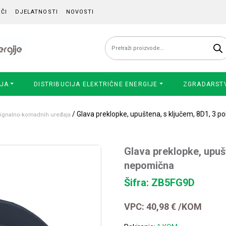
ČI
DJELATNOSTI
NOVOSTI
Pretraži:
IJA
DISTRIBUCIJA ELEKTRIČNE ENERGIJE
ZGRADARST
/ Glava preklopke, upuštena, s ključem, 8D1, 3 p
 signalno-komadnih uređaja
Glava preklopke, upušt
nepomična
Šifra: ZB5FG9D
VPC:
40,98
€
/KOM