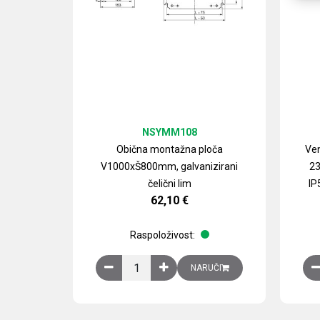
NSYMM108
Obična montažna ploča
Ven
V1000xŠ800mm, galvanizirani
23
čelični lim
IP
62,10
€
Raspoloživost:
Obična montažna ploča V1000xŠ800mm, galvan
NARUČI