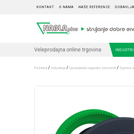
Skip to content
KONTAKT
O NAMA
NAŠE REFERENCE
DOBAVLJA
Veleprodajna online trgovina
INDUSTR
/
/
/
Početna
Industrija
Upravljačko-signalni elementi
Dijelovi