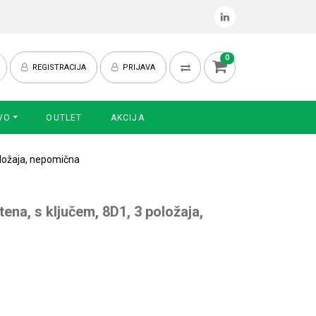
0
REGISTRACIJA
PRIJAVA
VO
OUTLET
AKCIJA
oložaja, nepomična
ena, s ključem, 8D1, 3 položaja,