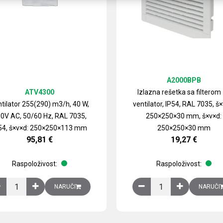
A2000BPB
ATV4300
Izlazna rešetka sa filterom
tilator 255(290) m3/h, 40 W,
ventilator, IP54, RAL 7035, š×
0V AC, 50/60 Hz, RAL 7035,
250×250×30 mm, š×v×d:
54, š×v×d: 250×250×113 mm
250×250×30 mm
95,81
€
19,27
€
Raspoloživost:
Raspoloživost:
izirani čelični lim količina
Ventilator 255(290) m3/h, 40 W, 230V AC, 50/60 Hz, RAL 7035, IP54,
Izlazna rešetka sa fil
NARUČI
NARUČI