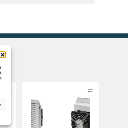
i
i
na
e