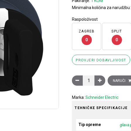
Pakiranje:
1 KOM
Minimalna količina za narudžbu
Raspoloživost
ZAGREB
SPLIT
0
0
PROVJERI DOBAVLJIVOST
Glava preklopke, upuštena,
NARUČI
Marka:
Schneider Electric
TEHNIČKE SPECIFIKACIJE
Tip opreme
glava