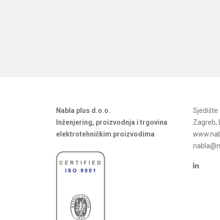
Nabla plus d.o.o.
Sjedišt
Inženjering, proizvodnja i trgovina
Zagreb, 
elektrotehničkim proizvodima
www.nab
nabla@na