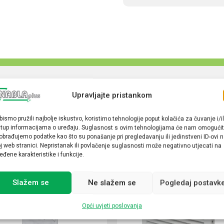
Upravljajte pristankom
bismo pružili najbolje iskustvo, koristimo tehnologije poput kolačića za čuvanje i/il
stup informacijama o uređaju. Suglasnost s ovim tehnologijama će nam omogućit
obrađujemo podatke kao što su ponašanje pri pregledavanju ili jedinstveni ID-ovi 
j web stranici. Nepristanak ili povlačenje suglasnosti može negativno utjecati na
eđene karakteristike i funkcije.
Slažem se
Ne slažem se
Pogledaj postavk
Opći uvjeti poslovanja