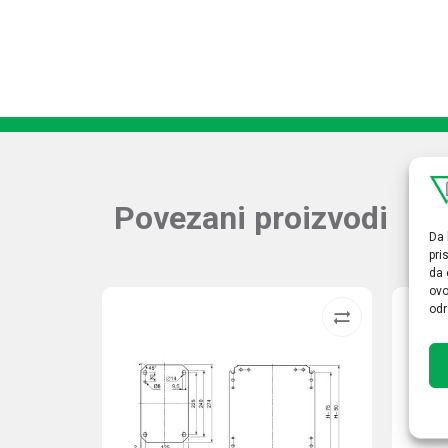
Povezani proizvodi
Da 
pri
da 
ovo
odr