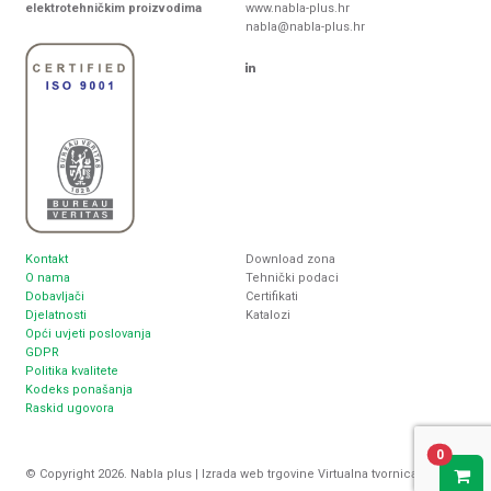
elektrotehničkim proizvodima
www.nabla-plus.hr
nabla@nabla-plus.hr
Kontakt
Download zona
O nama
Tehnički podaci
Dobavljači
Certifikati
Djelatnosti
Katalozi
Opći uvjeti poslovanja
GDPR
Politika kvalitete
Kodeks ponašanja
Raskid ugovora
0
© Copyright 2026. Nabla plus |
Izrada web trgovine
Virtualna tvornica