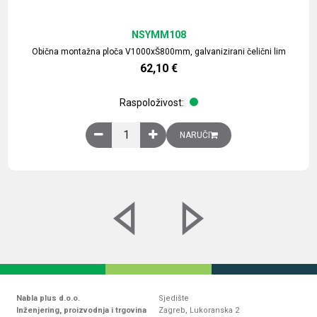
NSYMM108
Obična montažna ploča V1000xŠ800mm, galvanizirani čelični lim
62,10
€
Raspoloživost:
Obična montažna ploča V1000xŠ800mm, galvaniz
NARUČI
Nabla plus d.o.o.
Sjedište
Inženjering, proizvodnja i trgovina
Zagreb, Lukoranska 2