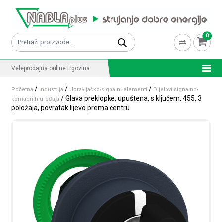
Skip to content
0
Pretraži:
Veleprodajna online trgovina
/
/
/
Početna
Industrija
Upravljačko-signalni elementi
Dijelovi signalno-
/ Glava preklopke, upuštena, s ključem, 455, 3
komadnih uređaja
položaja, povratak lijevo prema centru