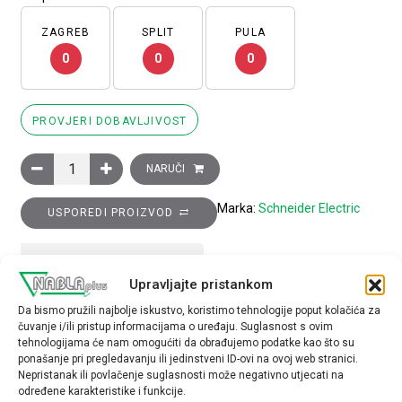
ZAGREB
SPLIT
PULA
0
0
0
PROVJERI DOBAVLJIVOST
Glava preklopke, upuštena, s ključem, 455, 3 položaja, povratak
NARUČI
Marka:
Schneider Electric
USPOREDI PROIZVOD
TEHNIČKE SPECIFIKACIJE
Upravljajte pristankom
Da bismo pružili najbolje iskustvo, koristimo tehnologije poput kolačića za
Tip opreme
čuvanje i/ili pristup informacijama o uređaju. Suglasnost s ovim
glava preklopke
tehnologijama će nam omogućiti da obrađujemo podatke kao što su
ponašanje pri pregledavanju ili jedinstveni ID-ovi na ovoj web stranici.
Nepristanak ili povlačenje suglasnosti može negativno utjecati na
određene karakteristike i funkcije.