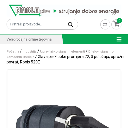
Skip to content
0
Pretraži:
Veleprodajna online trgovina
/
/
/
Početna
Industrija
Upravljačko-signalni elementi
Dijelovi signalno-
/ Glava preklopke promjera 22, 3 položaja, opružni
komadnih uređaja
povrat, Ronis 520E