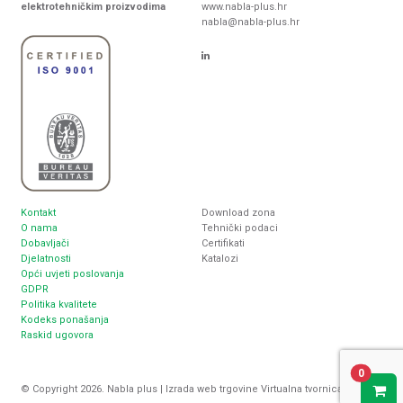
elektrotehničkim proizvodima
www.nabla-plus.hr
nabla@nabla-plus.hr
Kontakt
Download zona
O nama
Tehnički podaci
Dobavljači
Certifikati
Djelatnosti
Katalozi
Opći uvjeti poslovanja
GDPR
Politika kvalitete
Kodeks ponašanja
Raskid ugovora
0
© Copyright 2026. Nabla plus |
Izrada web trgovine
Virtualna tvornica