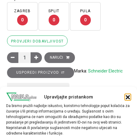
ZAGREB
SPLIT
PULA
0
0
0
PROVJERI DOBAVLJIVOST
Glava preklopke promjera 22, 3 položaja, opružni povrat, Ronis
NARUČI
Marka:
Schneider Electric
USPOREDI PROIZVOD
TEHNIČKE SPECIFIKACIJE
Upravljajte pristankom
Da bismo pružili najbolje iskustvo, koristimo tehnologije poput kolačića za
Tip opreme
čuvanje i/ili pristup informacijama o uređaju. Suglasnost s ovim
glava preklopke
tehnologijama će nam omogućiti da obrađujemo podatke kao što su
ponašanje pri pregledavanju ili jedinstveni ID-ovi na ovoj web stranici.
Nepristanak ili povlačenje suglasnosti može negativno utjecati na
određene karakteristike i funkcije.