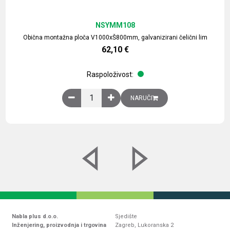
NSYMM108
Obična montažna ploča V1000xŠ800mm, galvanizirani čelični lim
62,10
€
Raspoloživost:
Obična montažna ploča V1000xŠ800mm, galvaniz
NARUČI
Nabla plus d.o.o.
Sjedište
Inženjering, proizvodnja i trgovina
Zagreb, Lukoranska 2