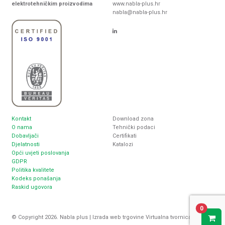
elektrotehničkim proizvodima
www.nabla-plus.hr
nabla@nabla-plus.hr
Kontakt
Download zona
O nama
Tehnički podaci
Dobavljači
Certifikati
Djelatnosti
Katalozi
Opći uvjeti poslovanja
GDPR
Politika kvalitete
Kodeks ponašanja
Raskid ugovora
0
© Copyright 2026. Nabla plus |
Izrada web trgovine
Virtualna tvornica