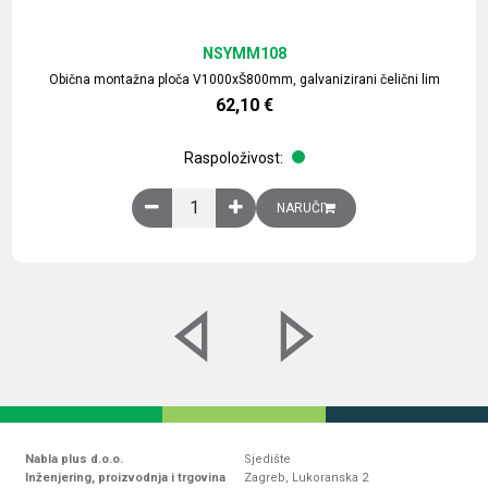
NSYMM108
Obična montažna ploča V1000xŠ800mm, galvanizirani čelični lim
62,10
€
Raspoloživost:
Obična montažna ploča V1000xŠ800mm, galvaniz
NARUČI
Nabla plus d.o.o.
Sjedište
Inženjering, proizvodnja i trgovina
Zagreb, Lukoranska 2