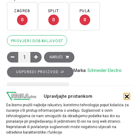
ZAGREB
SPLIT
PULA
0
0
0
PROVJERI DOBAVLJIVOST
Glava preklopke promjera 22, 3 položaja, opružni povrat, Ronis
NARUČI
Marka:
Schneider Electric
USPOREDI PROIZVOD
TEHNIČKE SPECIFIKACIJE
Upravljajte pristankom
Da bismo pružili najbolje iskustvo, koristimo tehnologije poput kolačića za
Tip opreme
čuvanje i/ili pristup informacijama o uređaju. Suglasnost s ovim
glava preklopke
tehnologijama će nam omogućiti da obrađujemo podatke kao što su
ponašanje pri pregledavanju ili jedinstveni ID-ovi na ovoj web stranici.
Nepristanak ili povlačenje suglasnosti može negativno utjecati na
određene karakteristike i funkcije.