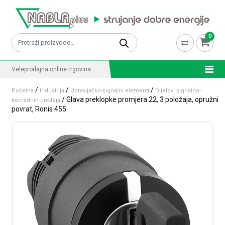
Skip to content
0
Pretraži:
Veleprodajna online trgovina
/
/
/
Početna
Industrija
Upravljačko-signalni elementi
Dijelovi signalno-
/ Glava preklopke promjera 22, 3 položaja, opružni
komadnih uređaja
povrat, Ronis 455