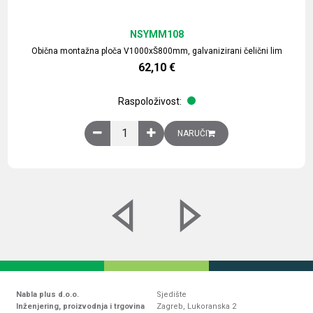
NSYMM108
Obična montažna ploča V1000xŠ800mm, galvanizirani čelični lim
62,10
€
Raspoloživost:
Obična montažna ploča V1000xŠ800mm, galvaniz
NARUČI
Nabla plus d.o.o.
Sjedište
Inženjering, proizvodnja i trgovina
Zagreb, Lukoranska 2