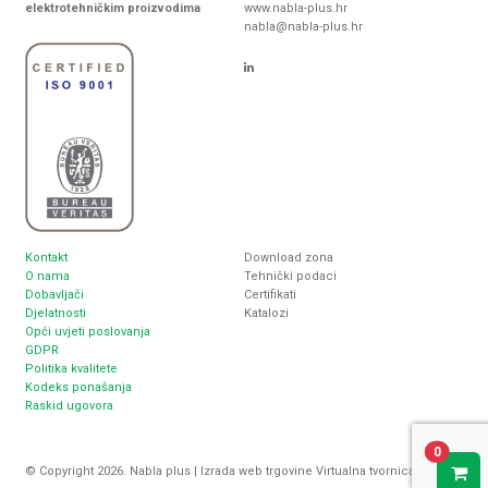
elektrotehničkim proizvodima
www.nabla-plus.hr
nabla@nabla-plus.hr
Kontakt
Download zona
O nama
Tehnički podaci
Dobavljači
Certifikati
Djelatnosti
Katalozi
Opći uvjeti poslovanja
GDPR
Politika kvalitete
Kodeks ponašanja
Raskid ugovora
0
© Copyright 2026. Nabla plus |
Izrada web trgovine
Virtualna tvornica