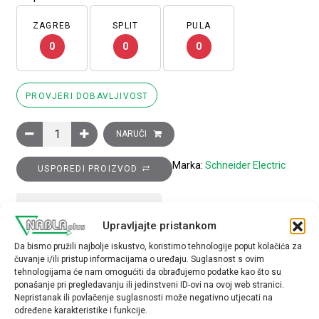
ZAGREB
SPLIT
PULA
0
0
0
PROVJERI DOBAVLJIVOST
Glava preklopke promjera 22, 3 položaja, opružni povrat, Ronis
NARUČI
Marka:
Schneider Electric
USPOREDI PROIZVOD
TEHNIČKE SPECIFIKACIJE
Upravljajte pristankom
Da bismo pružili najbolje iskustvo, koristimo tehnologije poput kolačića za
Tip opreme
čuvanje i/ili pristup informacijama o uređaju. Suglasnost s ovim
glava preklopke
tehnologijama će nam omogućiti da obrađujemo podatke kao što su
ponašanje pri pregledavanju ili jedinstveni ID-ovi na ovoj web stranici.
Nepristanak ili povlačenje suglasnosti može negativno utjecati na
određene karakteristike i funkcije.