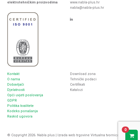
elektrotehničkim proizvodima
www.nabla-plus.hr
nabla@nabla-plus.hr
Kontakt
Download zona
O nama
Tehnički podaci
Dobavljači
Certifikati
Djelatnosti
Katalozi
Opći uvjeti poslovanja
GDPR
Politika kvalitete
Kodeks ponašanja
Raskid ugovora
0
© Copyright 2026. Nabla plus |
Izrada web trgovine
Virtualna tvornica