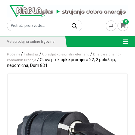
Skip to content
0
Pretraži:
Veleprodajna online trgovina
/
/
/
Početna
Industrija
Upravljačko-signalni elementi
Dijelovi signalno-
/ Glava preklopke promjera 22, 2 položaja,
komadnih uređaja
nepomična, Dom 8D1