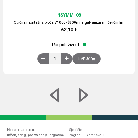
NSYMM108
Obična montažna ploča V1000xŠ800mm, galvanizirani čelični lim
62,10
€
Raspoloživost:
Obična montažna ploča V1000xŠ800mm, galvaniz
NARUČI
Nabla plus d.o.o.
Sjedište
Inženjering, proizvodnja i trgovina
Zagreb, Lukoranska 2