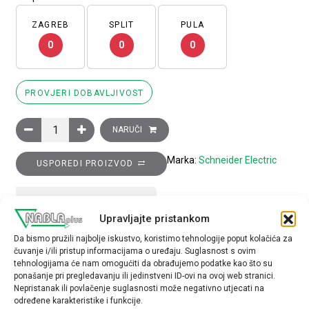
ZAGREB
SPLIT
PULA
0
0
0
PROVJERI DOBAVLJIVOST
Glava preklopke promjera 22, 2 položaja, nepomična, Dom 8D1
NARUČI
Marka:
Schneider Electric
USPOREDI PROIZVOD
TEHNIČKE SPECIFIKACIJE
Upravljajte pristankom
Da bismo pružili najbolje iskustvo, koristimo tehnologije poput kolačića za
Tip opreme
čuvanje i/ili pristup informacijama o uređaju. Suglasnost s ovim
glava preklopke
tehnologijama će nam omogućiti da obrađujemo podatke kao što su
ponašanje pri pregledavanju ili jedinstveni ID-ovi na ovoj web stranici.
Nepristanak ili povlačenje suglasnosti može negativno utjecati na
određene karakteristike i funkcije.