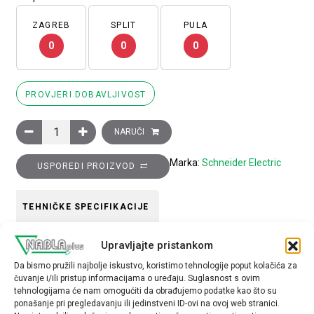
ZAGREB
SPLIT
PULA
0
0
0
PROVJERI DOBAVLJIVOST
Glava narovašene upuštene crne preklopke, 2 položaja, nepom
NARUČI
Marka:
Schneider Electric
USPOREDI PROIZVOD
TEHNIČKE SPECIFIKACIJE
Upravljajte pristankom
Boja
Da bismo pružili najbolje iskustvo, koristimo tehnologije poput kolačića za
crna
čuvanje i/ili pristup informacijama o uređaju. Suglasnost s ovim
tehnologijama će nam omogućiti da obrađujemo podatke kao što su
Tip opreme
ponašanje pri pregledavanju ili jedinstveni ID-ovi na ovoj web stranici.
glava preklopke