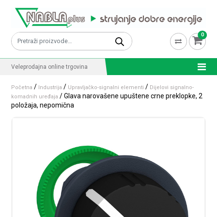
Skip to content
0
Pretraži:
Veleprodajna online trgovina
/
/
/
Početna
Industrija
Upravljačko-signalni elementi
Dijelovi signalno-
/ Glava narovašene upuštene crne preklopke, 2
komadnih uređaja
položaja, nepomična