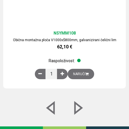
NSYMM108
Obična montažna ploča V1000xŠ800mm, galvanizirani čelični lim
62,10
€
Raspoloživost:
Obična montažna ploča V1000xŠ800mm, galvaniz
NARUČI