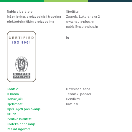
Nabla plus d.o.o.
Sjedište
Inženjering, proizvodnja i trgovina
Zagreb, Lukoranska 2
elektrotehničkim proizvodima
www.nabla-plus.hr
nabla@nabla-plus.hr
Kontakt
Download zona
O nama
Tehnički podaci
Dobavljači
Certifikati
Djelatnosti
Katalozi
Opći uvjeti poslovanja
GDPR
Politika kvalitete
Kodeks ponašanja
Raskid ugovora