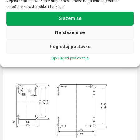
Nepristanak ili povlačenje suglasnosti može negativno utjecati na
određene karakteristike i funkcije.
Slažem se
Ne slažem se
Povezani proizvodi
Pogledaj postavke
Opći uvjeti poslovanja