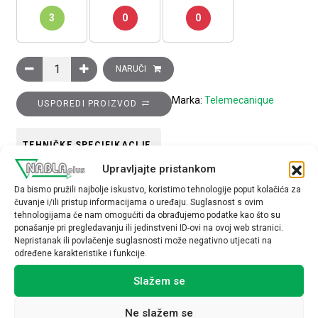
3
0
0
Glava krajnjeg prekidača sa utisnim klipom količina
NARUČI
Marka:
Telemecanique
USPOREDI PROIZVOD
TEHNIČKE SPECIFIKACIJE
Upravljajte pristankom
Da bismo pružili najbolje iskustvo, koristimo tehnologije poput kolačića za
čuvanje i/ili pristup informacijama o uređaju. Suglasnost s ovim
tehnologijama će nam omogućiti da obrađujemo podatke kao što su
ponašanje pri pregledavanju ili jedinstveni ID-ovi na ovoj web stranici.
Nepristanak ili povlačenje suglasnosti može negativno utjecati na
Povezani proizvodi
određene karakteristike i funkcije.
Slažem se
Ne slažem se