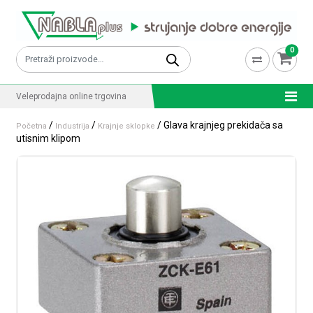
Skip to content
0
Pretraži:
Veleprodajna online trgovina
/
/
/ Glava krajnjeg prekidača sa
Početna
Industrija
Krajnje sklopke
utisnim klipom