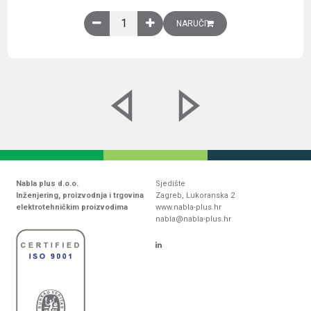
Obična montažna ploča V1000xŠ800mm, galvaniz
NARUČI
Nabla plus d.o.o.
Sjedište
Inženjering, proizvodnja i trgovina
Zagreb, Lukoranska 2
elektrotehničkim proizvodima
www.nabla-plus.hr
nabla@nabla-plus.hr