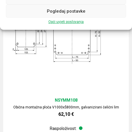
Pogledaj postavke
Opći uvjeti poslovanja
NSYMM108
Obična montažna ploča V1000xŠ800mm, galvanizirani čelični lim
62,10
€
Raspoloživost: