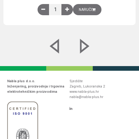
Obična montažna ploča V1000xŠ800mm, galvaniz
NARUČI
Nabla plus d.o.o.
Sjedište
Inženjering, proizvodnja i trgovina
Zagreb, Lukoranska 2
elektrotehničkim proizvodima
www.nabla-plus.hr
nabla@nabla-plus.hr