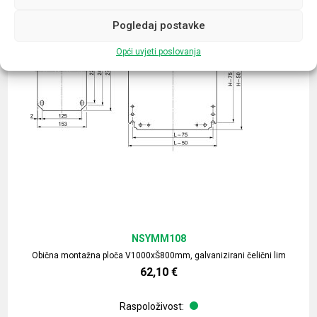
Pogledaj postavke
Opći uvjeti poslovanja
NSYMM108
Obična montažna ploča V1000xŠ800mm, galvanizirani čelični lim
62,10
€
Raspoloživost: