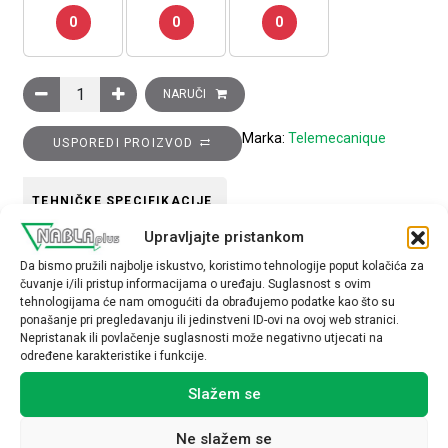
0
0
0
Glava krajnjeg prekidača, bez poluge količina
NARUČI
Marka:
Telemecanique
USPOREDI PROIZVOD
TEHNIČKE SPECIFIKACIJE
Upravljajte pristankom
Da bismo pružili najbolje iskustvo, koristimo tehnologije poput kolačića za
čuvanje i/ili pristup informacijama o uređaju. Suglasnost s ovim
tehnologijama će nam omogućiti da obrađujemo podatke kao što su
ponašanje pri pregledavanju ili jedinstveni ID-ovi na ovoj web stranici.
Nepristanak ili povlačenje suglasnosti može negativno utjecati na
Povezani proizvodi
određene karakteristike i funkcije.
Slažem se
Ne slažem se