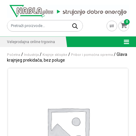
Skip to content
0
Pretraži:
Veleprodajna online trgovina
/
/
/
/ Glava
Početna
Industrija
Krajnje sklopke
Pribor i pomoćna oprema
krajnjeg prekidača, bez poluge