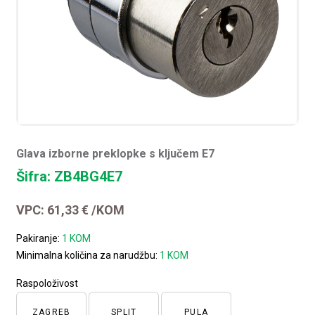
Glava izborne preklopke s ključem E7
Šifra: ZB4BG4E7
VPC:
61,33
€
/KOM
Pakiranje:
1 KOM
Minimalna količina za narudžbu:
1 KOM
Raspoloživost
ZAGREB
SPLIT
PULA