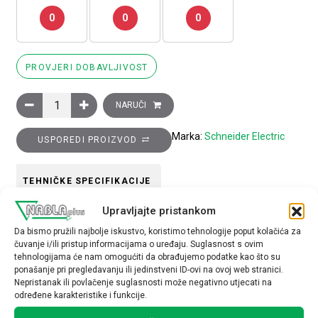
0
0
0
PROVJERI DOBAVLJIVOST
Glava izborne preklopke s ključem E7 količina
NARUČI
Marka:
Schneider Electric
USPOREDI PROIZVOD
TEHNIČKE SPECIFIKACIJE
Upravljajte pristankom
Tip opreme
Da bismo pružili najbolje iskustvo, koristimo tehnologije poput kolačića za
glava preklopke
čuvanje i/ili pristup informacijama o uređaju. Suglasnost s ovim
tehnologijama će nam omogućiti da obrađujemo podatke kao što su
ponašanje pri pregledavanju ili jedinstveni ID-ovi na ovoj web stranici.
Nepristanak ili povlačenje suglasnosti može negativno utjecati na
određene karakteristike i funkcije.