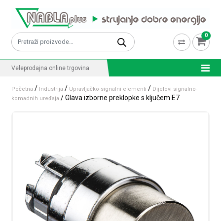
Skip to content
0
Pretraži:
Veleprodajna online trgovina
/
/
/
Početna
Industrija
Upravljačko-signalni elementi
Dijelovi signalno-
/ Glava izborne preklopke s ključem E7
komadnih uređaja