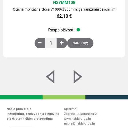
NSYMM108
Obična montažna ploča V1000xŠ800mm, galvanizirani čelični lim
62,10
€
Raspoloživost:
Obična montažna ploča V1000xŠ800mm, galvaniz
NARUČI
Nabla plus d.o.o.
Sjedište
Inženjering, proizvodnja i trgovina
Zagreb, Lukoranska 2
elektrotehničkim proizvodima
www.nabla-plus.hr
nabla@nabla-plus.hr