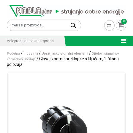
Skip to content
0
Pretraži:
Veleprodajna online trgovina
/
/
/
Početna
Industrija
Upravljačko-signalni elementi
Dijelovi signalno-
/ Glava izborne preklopke s ključem, 2 fiksna
komadnih uređaja
položaja