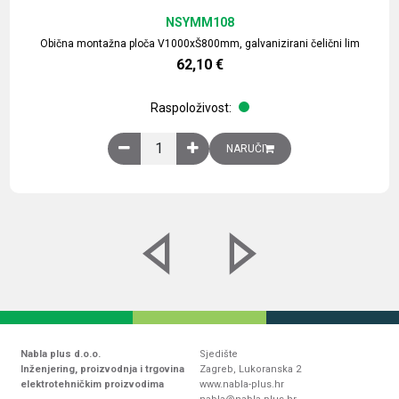
NSYMM108
Obična montažna ploča V1000xŠ800mm, galvanizirani čelični lim
62,10
€
Raspoloživost:
Obična montažna ploča V1000xŠ800mm, galvaniz
NARUČI
Nabla plus d.o.o.
Sjedište
Inženjering, proizvodnja i trgovina
Zagreb, Lukoranska 2
elektrotehničkim proizvodima
www.nabla-plus.hr