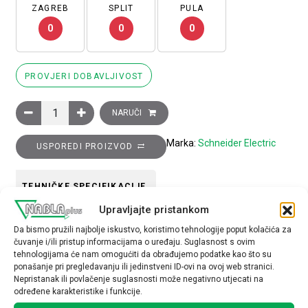
ZAGREB
SPLIT
PULA
0
0
0
PROVJERI DOBAVLJIVOST
Glava izborne preklopke s ključem, 2 fiksna položaja količina
NARUČI
Marka:
Schneider Electric
USPOREDI PROIZVOD
TEHNIČKE SPECIFIKACIJE
Upravljajte pristankom
Tip opreme
Da bismo pružili najbolje iskustvo, koristimo tehnologije poput kolačića za
čuvanje i/ili pristup informacijama o uređaju. Suglasnost s ovim
glava preklopke
tehnologijama će nam omogućiti da obrađujemo podatke kao što su
ponašanje pri pregledavanju ili jedinstveni ID-ovi na ovoj web stranici.
Nepristanak ili povlačenje suglasnosti može negativno utjecati na
određene karakteristike i funkcije.