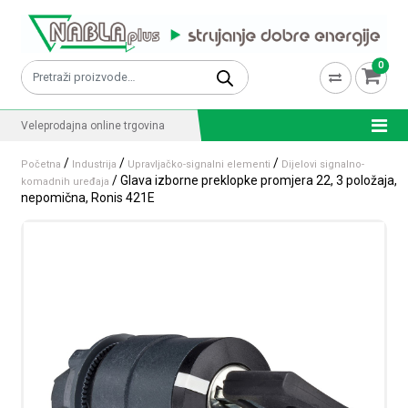
Skip to content
0
Pretraži:
Veleprodajna online trgovina
/
/
/
Početna
Industrija
Upravljačko-signalni elementi
Dijelovi signalno-
/ Glava izborne preklopke promjera 22, 3 položaja,
komadnih uređaja
nepomična, Ronis 421E