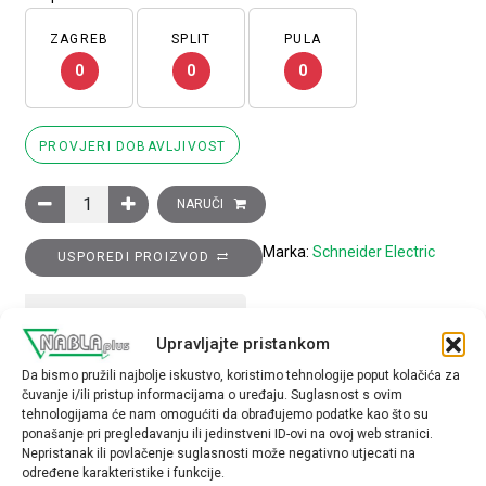
ZAGREB
SPLIT
PULA
0
0
0
PROVJERI DOBAVLJIVOST
Glava izborne preklopke promjera 22, 3 položaja, nepomična, 
NARUČI
Marka:
Schneider Electric
USPOREDI PROIZVOD
TEHNIČKE SPECIFIKACIJE
Upravljajte pristankom
Da bismo pružili najbolje iskustvo, koristimo tehnologije poput kolačića za
Tip opreme
čuvanje i/ili pristup informacijama o uređaju. Suglasnost s ovim
glava preklopke
tehnologijama će nam omogućiti da obrađujemo podatke kao što su
ponašanje pri pregledavanju ili jedinstveni ID-ovi na ovoj web stranici.
Nepristanak ili povlačenje suglasnosti može negativno utjecati na
određene karakteristike i funkcije.