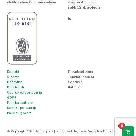
elektrotehničkim proizvodima
www.nabla-plus.hr
nabla@nabla-plus.hr
Kontakt
Download zona
O nama
Tehnički podaci
Dobavljači
Certifikati
Djelatnosti
Katalozi
Opći uvjeti poslovanja
GDPR
Politika kvalitete
Kodeks ponašanja
Raskid ugovora
0
© Copyright 2026. Nabla plus |
Izrada web trgovine
Virtualna tvornica