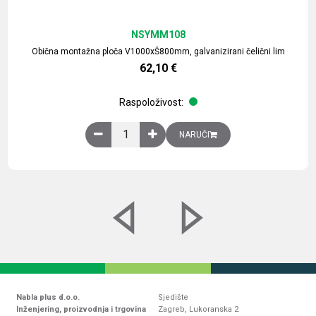
NSYMM108
Obična montažna ploča V1000xŠ800mm, galvanizirani čelični lim
62,10
€
Raspoloživost:
Obična montažna ploča V1000xŠ800mm, galvaniz
NARUČI
Nabla plus d.o.o.
Sjedište
Inženjering, proizvodnja i trgovina
Zagreb, Lukoranska 2