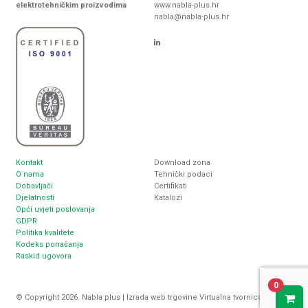
elektrotehničkim proizvodima
www.nabla-plus.hr
nabla@nabla-plus.hr
Kontakt
Download zona
O nama
Tehnički podaci
Dobavljači
Certifikati
Djelatnosti
Katalozi
Opći uvjeti poslovanja
GDPR
Politika kvalitete
Kodeks ponašanja
Raskid ugovora
0
© Copyright 2026. Nabla plus |
Izrada web trgovine
Virtualna tvornica