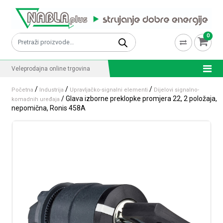
Skip to content
0
Pretraži:
Veleprodajna online trgovina
/
/
/
Početna
Industrija
Upravljačko-signalni elementi
Dijelovi signalno-
/ Glava izborne preklopke promjera 22, 2 položaja,
komadnih uređaja
nepomična, Ronis 458A