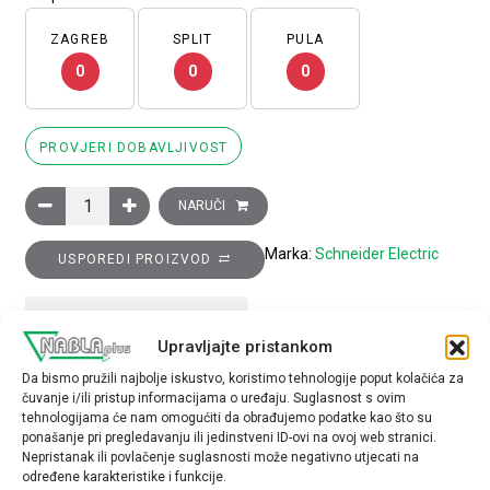
ZAGREB
SPLIT
PULA
0
0
0
PROVJERI DOBAVLJIVOST
Glava izborne preklopke promjera 22, 2 položaja, nepomična, 
NARUČI
Marka:
Schneider Electric
USPOREDI PROIZVOD
TEHNIČKE SPECIFIKACIJE
Upravljajte pristankom
Da bismo pružili najbolje iskustvo, koristimo tehnologije poput kolačića za
Tip opreme
čuvanje i/ili pristup informacijama o uređaju. Suglasnost s ovim
glava preklopke
tehnologijama će nam omogućiti da obrađujemo podatke kao što su
ponašanje pri pregledavanju ili jedinstveni ID-ovi na ovoj web stranici.
Nepristanak ili povlačenje suglasnosti može negativno utjecati na
određene karakteristike i funkcije.