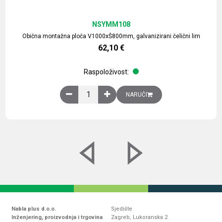
NSYMM108
Obična montažna ploča V1000xŠ800mm, galvanizirani čelični lim
62,10
€
Raspoloživost:
Obična montažna ploča V1000xŠ800mm, galvaniz
NARUČI
Nabla plus d.o.o.
Sjedište
Inženjering, proizvodnja i trgovina
Zagreb, Lukoranska 2