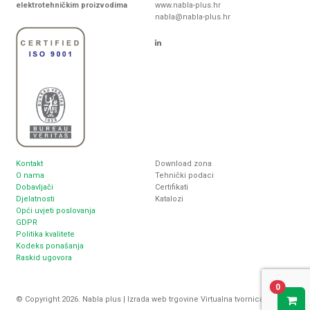
elektrotehničkim proizvodima
www.nabla-plus.hr
nabla@nabla-plus.hr
Kontakt
Download zona
O nama
Tehnički podaci
Dobavljači
Certifikati
Djelatnosti
Katalozi
Opći uvjeti poslovanja
GDPR
Politika kvalitete
Kodeks ponašanja
Raskid ugovora
0
© Copyright 2026. Nabla plus |
Izrada web trgovine
Virtualna tvornica