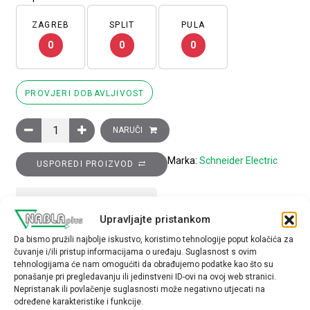
ZAGREB
SPLIT
PULA
0
0
0
PROVJERI DOBAVLJIVOST
Glava izborne preklopke promjera 22, 2 položaja, nepomična, 5
NARUČI
Marka:
Schneider Electric
USPOREDI PROIZVOD
TEHNIČKE SPECIFIKACIJE
Upravljajte pristankom
Da bismo pružili najbolje iskustvo, koristimo tehnologije poput kolačića za
Tip opreme
čuvanje i/ili pristup informacijama o uređaju. Suglasnost s ovim
glava preklopke
tehnologijama će nam omogućiti da obrađujemo podatke kao što su
ponašanje pri pregledavanju ili jedinstveni ID-ovi na ovoj web stranici.
Nepristanak ili povlačenje suglasnosti može negativno utjecati na
određene karakteristike i funkcije.