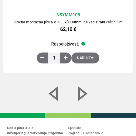
NSYMM108
Obična montažna ploča V1000xŠ800mm, galvanizirani čelični lim
62,10
€
Raspoloživost:
Obična montažna ploča V1000xŠ800mm, galvaniz
NARUČI
Nabla plus d.o.o.
Sjedište
Inženjering, proizvodnja i trgovina
Zagreb, Lukoranska 2