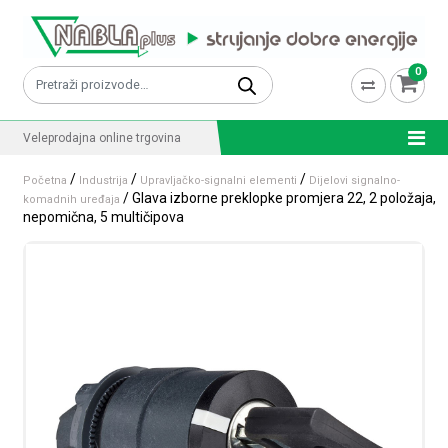
Skip to content
0
Pretraži:
Veleprodajna online trgovina
/
/
/
Početna
Industrija
Upravljačko-signalni elementi
Dijelovi signalno-
/ Glava izborne preklopke promjera 22, 2 položaja,
komadnih uređaja
nepomična, 5 multičipova