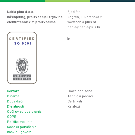
Nabla plus d.o.o.
Sjedište
Inženjering, proizvodnja i trgovina
Zagreb, Lukoranska 2
elektrotehničkim proizvodima
www.nabla-plus.hr
nabla@nabla-plus.hr
Kontakt
Download zona
O nama
Tehnički podaci
Dobavljači
Certifikati
Djelatnosti
Katalozi
Opći uvjeti poslovanja
GDPR
Politika kvalitete
Kodeks ponašanja
Raskid ugovora