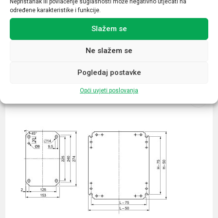
Nepristanak ili povlačenje suglasnosti može negativno utjecati na
određene karakteristike i funkcije.
Slažem se
Ne slažem se
Povezani proizvodi
Pogledaj postavke
Opći uvjeti poslovanja