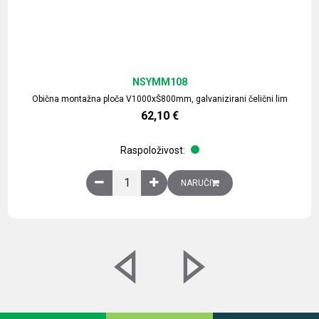
NSYMM108
Obična montažna ploča V1000xŠ800mm, galvanizirani čelični lim
62,10
€
Raspoloživost:
Obična montažna ploča V1000xŠ800mm, galvaniz
NARUČI