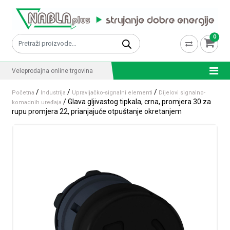
Skip to content
0
Pretraži:
Veleprodajna online trgovina
/
/
/
Početna
Industrija
Upravljačko-signalni elementi
Dijelovi signalno-
/ Glava gljivastog tipkala, crna, promjera 30 za
komadnih uređaja
rupu promjera 22, prianjajuće otpuštanje okretanjem