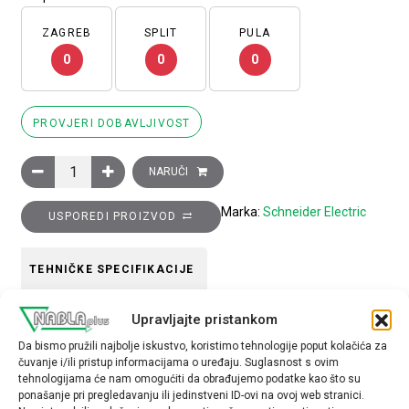
ZAGREB
SPLIT
PULA
0
0
0
PROVJERI DOBAVLJIVOST
Glava gljivastog tipkala, crna, promjera 30 za rupu promjera 2
NARUČI
Marka:
Schneider Electric
USPOREDI PROIZVOD
TEHNIČKE SPECIFIKACIJE
Upravljajte pristankom
Boja
Da bismo pružili najbolje iskustvo, koristimo tehnologije poput kolačića za
crna
čuvanje i/ili pristup informacijama o uređaju. Suglasnost s ovim
tehnologijama će nam omogućiti da obrađujemo podatke kao što su
Tip opreme
ponašanje pri pregledavanju ili jedinstveni ID-ovi na ovoj web stranici.
glava tipkala