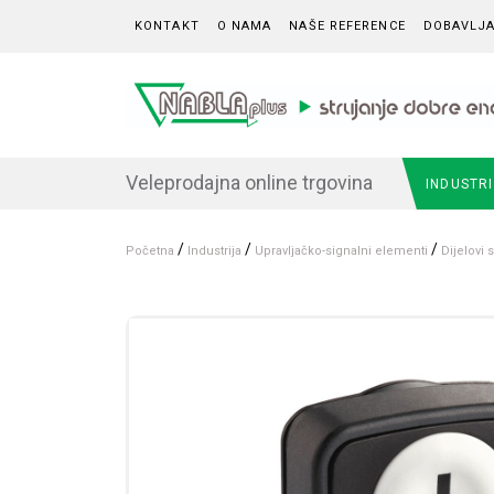
Skip to content
KONTAKT
O NAMA
NAŠE REFERENCE
DOBAVLJA
Veleprodajna online trgovina
INDUSTR
/
/
/
Početna
Industrija
Upravljačko-signalni elementi
Dijelovi