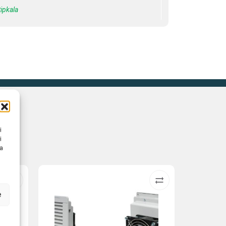
tipkala
i
i
na
e