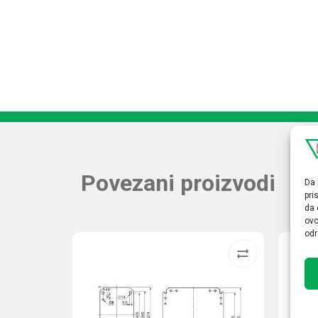
Povezani proizvodi
Da 
pri
da 
ovo
odr