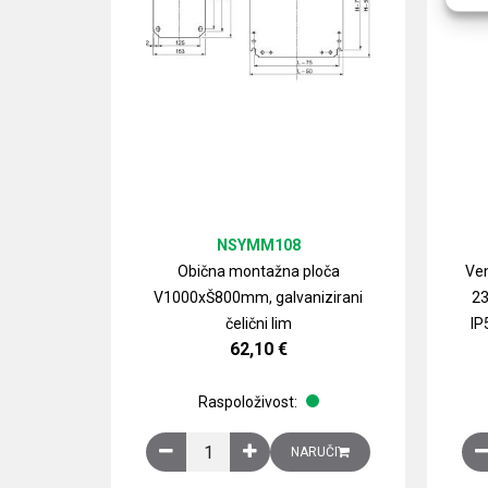
NSYMM108
Obična montažna ploča
Ven
V1000xŠ800mm, galvanizirani
23
čelični lim
IP
62,10
€
Raspoloživost:
Obična montažna ploča V1000xŠ800mm, galvan
NARUČI