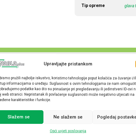
Tip opreme
glava 
Upravljajte pristankom
bismo pružili najbolje iskustvo, koristimo tehnologije poput kolačića za čuvanje i/il
stup informacijama o uređaju. Suglasnost s ovim tehnologijama će nam omogućit
obrađujemo podatke kao što su ponašanje pri pregledavanju ili jedinstveni ID-ovi 
j web stranici. Nepristanak ili povlačenje suglasnosti može negativno utjecati na
eđene karakteristike i funkcije.
Slažem se
Ne slažem se
Pogledaj postavk
Opći uvjeti poslovanja