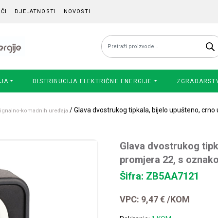
ČI
DJELATNOSTI
NOVOSTI
Pretraži:
IJA
DISTRIBUCIJA ELEKTRIČNE ENERGIJE
ZGRADARST
/ Glava dvostrukog tipkala, bijelo upušteno, crn
 signalno-komadnih uređaja
Glava dvostrukog tipk
promjera 22, s oznak
Šifra: ZB5AA7121
VPC:
9,47
€
/KOM