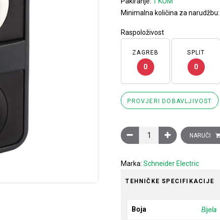
Pakiranje:
1 KOM
Minimalna količina za narudžbu
Raspoloživost
ZAGREB
SPLIT
0
0
PROVJERI DOBAVLJIVOST
Glava dvostrukog tipkala, 
NARUČI
Marka:
Schneider Electric
TEHNIČKE SPECIFIKACIJE
Boja
Bijela