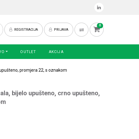
0
REGISTRACIJA
PRIJAVA
VO
OUTLET
AKCIJA
o upušteno, promjera 22, s oznakom
ala, bijelo upušteno, crno upušteno,
om