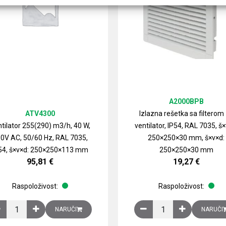
A2000BPB
ATV4300
Izlazna rešetka sa filterom
tilator 255(290) m3/h, 40 W,
ventilator, IP54, RAL 7035, š×
0V AC, 50/60 Hz, RAL 7035,
250×250×30 mm, š×v×d:
54, š×v×d: 250×250×113 mm
250×250×30 mm
95,81
€
19,27
€
Raspoloživost:
Raspoloživost:
izirani čelični lim količina
Ventilator 255(290) m3/h, 40 W, 230V AC, 50/60 Hz, RAL 7035, IP54,
Izlazna rešetka sa fil
NARUČI
NARUČI