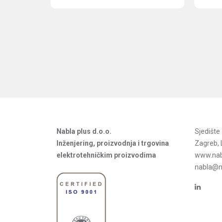
Nabla plus d.o.o.
Sjedišt
Inženjering, proizvodnja i trgovina
Zagreb, 
elektrotehničkim proizvodima
www.nab
nabla@na