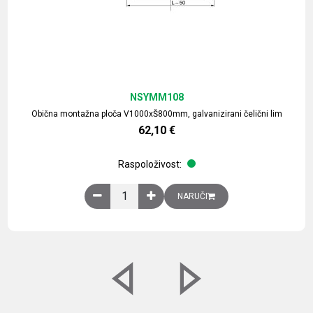
NSYMM108
Obična montažna ploča V1000xŠ800mm, galvanizirani čelični lim
62,10
€
Raspoloživost:
Obična montažna ploča V1000xŠ800mm, galvaniz
NARUČI