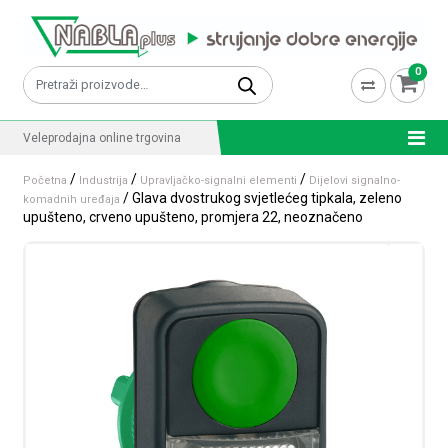
Skip to content
0
Pretraži:
Veleprodajna online trgovina
/
/
/
Početna
Industrija
Upravljačko-signalni elementi
Dijelovi signalno-
/ Glava dvostrukog svjetlećeg tipkala, zeleno
komadnih uređaja
upušteno, crveno upušteno, promjera 22, neoznačeno