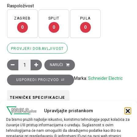
Raspoloživost
ZAGREB
SPLIT
PULA
0
0
0
PROVJERI DOBAVLJIVOST
Glava dvostrukog svjetlećeg tipkala, zeleno upušteno, crveno
NARUČI
Marka:
Schneider Electric
USPOREDI PROIZVOD
TEHNIČKE SPECIFIKACIJE
Upravljajte pristankom
Boja
Da bismo pružili najbolje iskustvo, koristimo tehnologije poput kolačića za
crvena
čuvanje i/ili pristup informacijama o uređaju. Suglasnost s ovim
tehnologijama će nam omogućiti da obrađujemo podatke kao što su
Tip opreme
ponašanje pri pregledavanju ili jedinstveni ID-ovi na ovoj web stranici.