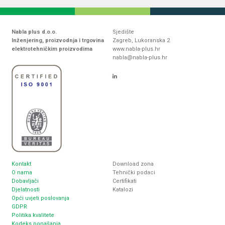
Nabla plus d.o.o.
Sjedište
Inženjering, proizvodnja i trgovina
Zagreb, Lukoranska 2
elektrotehničkim proizvodima
www.nabla-plus.hr
nabla@nabla-plus.hr
Kontakt
Download zona
O nama
Tehnički podaci
Dobavljači
Certifikati
Djelatnosti
Katalozi
Opći uvjeti poslovanja
GDPR
Politika kvalitete
Kodeks ponašanja