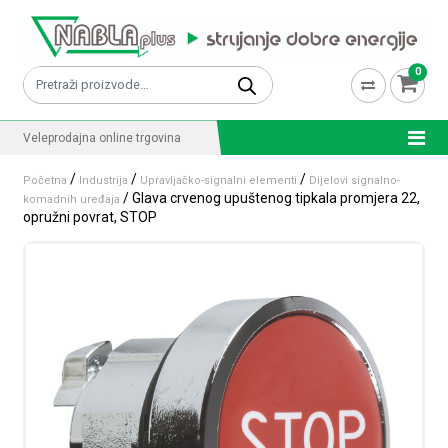
Skip to content
0
Pretraži:
Veleprodajna online trgovina
/
/
/
Početna
Industrija
Upravljačko-signalni elementi
Dijelovi signalno-
/ Glava crvenog upuštenog tipkala promjera 22,
komadnih uređaja
opružni povrat, STOP