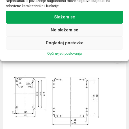
Nepristanak ili povlačenje suglasnosti može negativno utjecati na
određene karakteristike i funkcije.
Slažem se
Ne slažem se
Povezani proizvodi
Pogledaj postavke
Opći uvjeti poslovanja