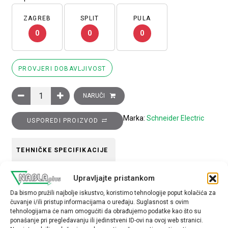
ZAGREB
SPLIT
PULA
0
0
0
PROVJERI DOBAVLJIVOST
Glava crvenog upuštenog tipkala promjera 22, opružni povrat,
NARUČI
Marka:
Schneider Electric
USPOREDI PROIZVOD
TEHNIČKE SPECIFIKACIJE
Upravljajte pristankom
Boja
Da bismo pružili najbolje iskustvo, koristimo tehnologije poput kolačića za
crvena
čuvanje i/ili pristup informacijama o uređaju. Suglasnost s ovim
tehnologijama će nam omogućiti da obrađujemo podatke kao što su
Tip opreme
ponašanje pri pregledavanju ili jedinstveni ID-ovi na ovoj web stranici.
glava tipkala