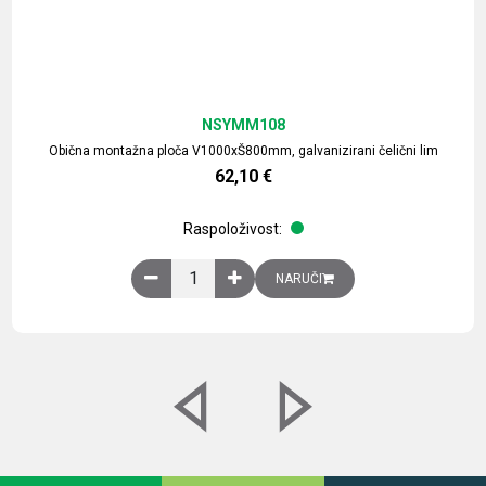
NSYMM108
Obična montažna ploča V1000xŠ800mm, galvanizirani čelični lim
62,10
€
Raspoloživost:
Obična montažna ploča V1000xŠ800mm, galvaniz
NARUČI