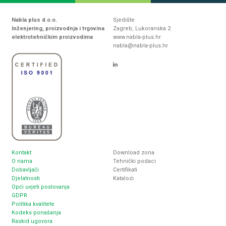
Nabla plus d.o.o.
Sjedište
Inženjering, proizvodnja i trgovina
Zagreb, Lukoranska 2
elektrotehničkim proizvodima
www.nabla-plus.hr
nabla@nabla-plus.hr
Kontakt
Download zona
O nama
Tehnički podaci
Dobavljači
Certifikati
Djelatnosti
Katalozi
Opći uvjeti poslovanja
GDPR
Politika kvalitete
Kodeks ponašanja
Raskid ugovora